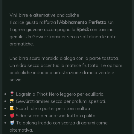
Vini, birre e alternative analcoliche
Il calice giusto rafforza l’
Abbinamento Perfetto
. Un
Lagrein giovane accompagna lo
Speck
con tannino
gentile. Un Gewürztraminer secco sottolinea le note
aromatiche.
Una birra scura morbida dialoga con la parte tostata.
Un sidro secco accentua la matrice fruttata. Le opzioni
analcoliche includono un’estrazione di mela verde e
salvia.
Lagrein o Pinot Nero leggero per equilibrio.
Gewürztraminer secco per profumi speziati.
Scotch ale o porter per i toni maltati.
Sidro secco per una scia fruttata pulita.
Tè oolong freddo con scorza di agrumi come
alternativa.