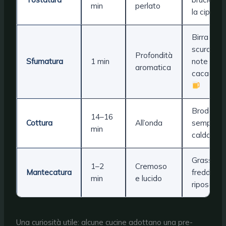
min
perlato
la cipolla
Birra
scura =
Profondità
Sfumatura
1 min
note di
aromatica
cacao
Brodo
14–16
Cottura
All’onda
sempre
min
caldo
Grassi
1–2
Cremoso
Mantecatura
freddi +
min
e lucido
riposo
Una curiosità utile: alcune cucine adottano una pre-