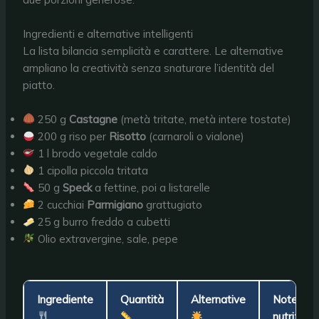
Ingredienti e alternative intelligenti
La lista bilancia semplicità e carattere. Le alternative
ampliano la creatività senza snaturare l’identità del
piatto.
250 g
Castagne
(metà tritate, metà intere tostate)
200 g riso per
Risotto
(carnaroli o vialone)
1 l brodo vegetale caldo
1 cipolla piccola tritata
50 g
Speck
a fettine, poi a listarelle
2 cucchiai
Parmigiano
grattugiato
25 g burro freddo a cubetti
Olio extravergine, sale, pepe
Ingrediente
Quantità
Alternative
Note
nutriziona