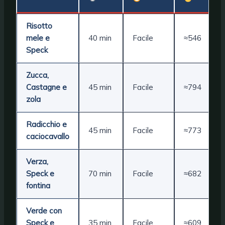
Risotto
F
mele e
40 min
Facile
≈546
a
Speck
Zucca,
C
Castagne
e
45 min
Facile
≈794
s
zola
Radicchio e
45 min
Facile
≈773
caciocavallo
e
Verza,
A
Speck
e
70 min
Facile
≈682
a
fontina
Verde con
E
Speck
e
35 min
Facile
≈609