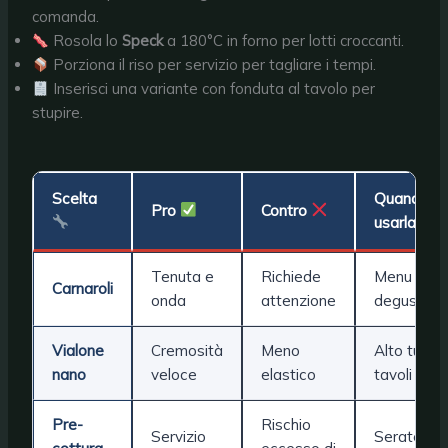
comanda.
Rosola lo
Speck
a 180°C in forno per lotti croccanti.
Porziona il riso per servizio per tagliare i tempi.
Inserisci una variante con fonduta al tavolo per
stupire.
Scelta
Quando
Pro
Contro
usarla
Tenuta e
Richiede
Menu
Carnaroli
onda
attenzione
degustazi
Vialone
Cremosità
Meno
Alto turno
nano
veloce
elastico
tavoli
Pre-
Rischio
Servizio
Serate