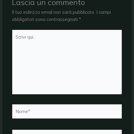
Lascia un commento
Il tuo indirizzo email non sarà pubblicato.
I campi
obbligatori sono contrassegnati
*
Scrivi
qui..
Nome*
Email*