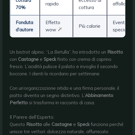
cottura
eccesso di
rapido
affollate
70%
cottura
Fonduta
Effetto
Evento
Più calorie
d’autore
wow
speciale
Un bistrot alpino, “La Betulla”, ha introdotto un
Risotto
con
Castagne
e
Speck
finito con crema di caprino
fresco. L’acidità pulisce il palato e invoglia il secondo
boccone. I clienti lo ricordano per settimane.
Con un’organizzazione nitida e una firma personale, il
piatto diventa un segno distintivo. L’
Abbinamento
Perfetto
si trasforma in racconto di casa.
Il Parere dell’Esperto:
Questo
Risotto
alle
Castagne
e
Speck
funziona perché
unisce tre vettori: dolcezza naturale, affumicato