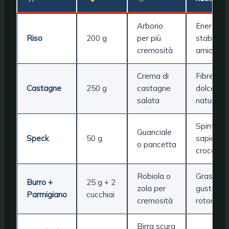
Arborio
Energia
Riso
200 g
per più
stabile,
cremosità
amido
Crema di
Fibre e
Castagne
250 g
castagne
dolcezza
salata
naturale
Spinta
Guanciale
Speck
50 g
sapida,
o pancetta
croccant
Robiola o
Grassi bu
Burro +
25 g + 2
zola per
gusto
Parmigiano
cucchiai
cremosità
rotondo
Birra scura