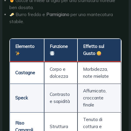
Gocce di miele di tiglio per una sfumatura floreale
ben dosata.
Burro freddo e
Parmigiano
per una mantecatura
stabile.
Elemento
Funzione
Effetto sul
Gusto
Corpo e
Morbidezza,
Castagne
dolcezza
note mielate
Affumicato,
Contrasto
Speck
croccante
e sapidità
finale
Tenuta di
Riso
Struttura
cottura e
Carnaroli