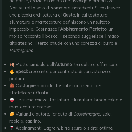
da ponte, grazie all’amido che avvolge e armonizza.
Non si tratta solo di sommare ingredienti. Si costruisce
una piccola architettura di
Gusto
, in cui tostatura,
sfumatura e mantecatura definiscono un risultato
impeccabile. Così nasce l’
Abbinamento Perfetto
: un
morso racconta il bosco, il secondo suggerisce il maso
altoatesino, il terzo chiude con una carezza di burro e
Parmigiano
.
Piatto simbolo dell’
Autunno
, tra dolce e affumicato.
Speck
croccante per contrasto di consistenze e
profumi.
Castagne
morbide, tostate o in crema per
stratificare il
Gusto
.
Tecniche chiave: tostatura, sfumatura, brodo caldo e
mantecatura precisa.
Varianti d’autore: fonduta di
Castelmagno
, zola,
robiola, caprino.
Abbinamenti: Lagrein, birra scura o sidro; ottime