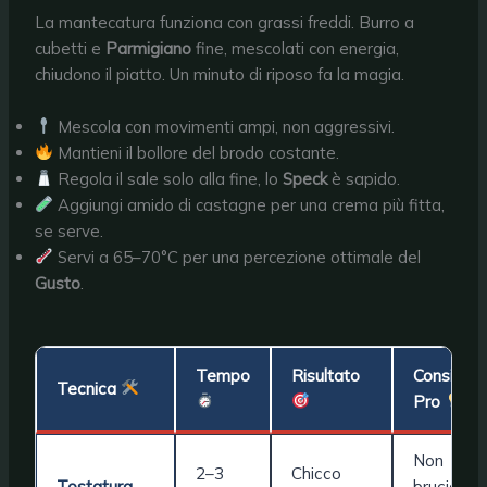
La mantecatura funziona con grassi freddi. Burro a
cubetti e
Parmigiano
fine, mescolati con energia,
chiudono il piatto. Un minuto di riposo fa la magia.
Mescola con movimenti ampi, non aggressivi.
Mantieni il bollore del brodo costante.
Regola il sale solo alla fine, lo
Speck
è sapido.
Aggiungi amido di castagne per una crema più fitta,
se serve.
Servi a 65–70°C per una percezione ottimale del
Gusto
.
Tempo
Risultato
Consiglio
Tecnica
Pro
Non
2–3
Chicco
Tostatura
bruciare