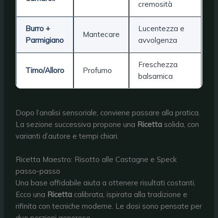
cremosità
Burro +
Lucentezza e
Mantecare
Parmigiano
avvolgenza
Freschezza
Timo/Alloro
Profumo
balsamica
Dopo l’analisi sensoriale, conviene passare alla pratica.
La sezione successiva propone una
Ricetta
solida, con
varianti d’autore e tempi chiari.
Ricetta Maestro: Risotto alle Castagne e Speck
passo-passo
Una base affidabile aiuta a ottenere risultati costanti.
Ecco una
Ricetta
calibrata, ispirata alla tradizione e
rifinita con tecniche moderne. Le dosi sono pensate per
due porzioni generose.