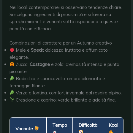
Nei locali contemporanei si osservano tendenze chiare.
Si scelgono ingredienti di prossimità e si lavora su
sprechi minimi. Le varianti sotto rispondono a queste
priorità con efficacia.
Combinazioni di carattere per un Autunno creativo
Mele e
Speck
: dolcezza fruttata e affumicato
elegante.
Zucca,
Castagne
e zola: cremosità intensa e punta
piccante.
Radicchio e caciocavallo: amaro bilanciato e
formaggio filante.
Verza e fontina: comfort invernale dal respiro alpino.
Crescione e caprino: verde brillante e acidità fine.
Tempo
Difficoltà
Kcal
N
Variante