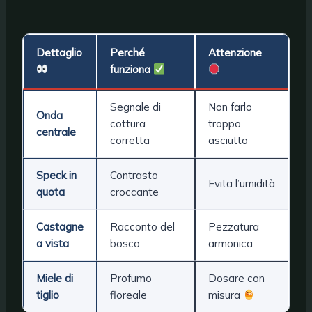
Dettaglio
Perché
Attenzione
funziona
Segnale di
Non farlo
Onda
cottura
troppo
centrale
corretta
asciutto
Speck
in
Contrasto
Evita l’umidità
quota
croccante
Castagne
Racconto del
Pezzatura
a vista
bosco
armonica
Miele di
Profumo
Dosare con
tiglio
floreale
misura