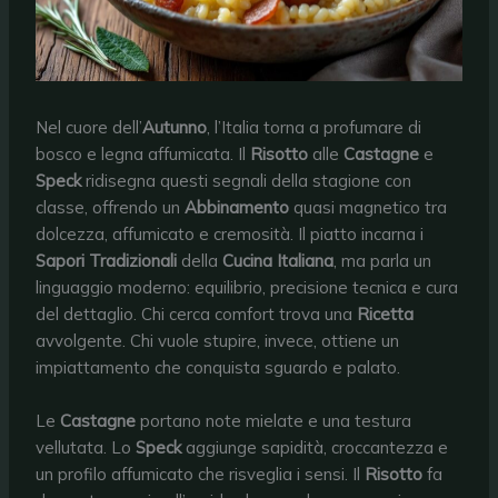
Nel cuore dell’
Autunno
, l’Italia torna a profumare di
bosco e legna affumicata. Il
Risotto
alle
Castagne
e
Speck
ridisegna questi segnali della stagione con
classe, offrendo un
Abbinamento
quasi magnetico tra
dolcezza, affumicato e cremosità. Il piatto incarna i
Sapori Tradizionali
della
Cucina Italiana
, ma parla un
linguaggio moderno: equilibrio, precisione tecnica e cura
del dettaglio. Chi cerca comfort trova una
Ricetta
avvolgente. Chi vuole stupire, invece, ottiene un
impiattamento che conquista sguardo e palato.
Le
Castagne
portano note mielate e una testura
vellutata. Lo
Speck
aggiunge sapidità, croccantezza e
un profilo affumicato che risveglia i sensi. Il
Risotto
fa