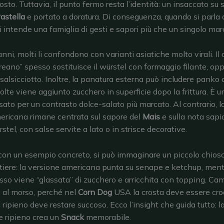
osto. Tuttavia, il punto fermo resta l’identità: un insaccato su 
astella
e portato a doratura. Di conseguenza, quando si parla 
si intende una famiglia di gesti e sapori più che un singolo mar
anni, molti li confondono con varianti asiatiche molto virali. Il
reano” spesso sostituisce il würstel con formaggio filante, o
salsicciotto. Inoltre, la panatura esterna può includere panko o
volte viene aggiunto zucchero in superficie dopo la frittura. È 
sato per un contrasto dolce-salato più marcato. Al contrario, l
ricana rimane centrata sul sapore del
Mais
e sulla nota sapi
rstel, con salse servite a lato o in strisce decorative.
 con un esempio concreto, si può immaginare un piccolo chios
rtiere: la versione americana punta su senape e ketchup, ment
so viene “glassata” di zucchero e arricchita con topping. Ca
a al morso, perché nel
Corn Dog
USA la crosta deve essere cr
l ripieno deve restare succoso. Ecco l’insight che guida tutto: 
e ripieno crea un
Snack
memorabile.