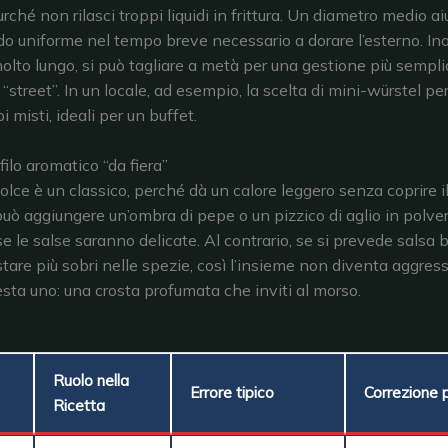
rché non rilasci troppi liquidi in frittura. Un diametro medio a
o uniforme nel tempo breve necessario a dorare l’esterno. Inolt
olto lungo, si può tagliare a metà per una gestione più sempli
“street”. In un locale, ad esempio, la scelta di mini-würstel pe
i misti, ideali per un buffet.
ilo aromatico “da fiera”
olce è un classico, perché dà un calore leggero senza coprire i
 può aggiungere un’ombra di pepe o un pizzico di aglio in polver
se le salse saranno delicate. Al contrario, se si prevede salsa 
tare più sobri nelle spezie, così l’insieme non diventa aggress
resta uno: una crosta profumata che inviti al morso.
Ruolo nella
Errore tipico
Correzione 
Ricetta