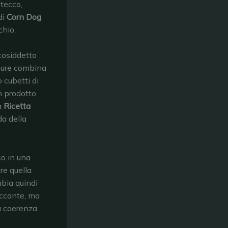
stecco,
di
Corn Dog
chio.
 cosiddetto
ppure combina
 cubetti di
un prodotto
a
Ricetta
da della
co in una
re quella
mbia quindi
occante, ma
la coerenza