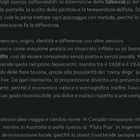
agli spesso sottovalutati: la dimensione della
Salsiccia
(o del 
la pastella, la scelta della pentola e la temperatura dell’olio. D
 vale la pena trattare ogni passaggio con metodo, perché la 
precisione fa la differenza.
ricani: origini, identità e differenze con altre versioni
asce come soluzione pratica: un insaccato infilato su un bast
itto
, così da essere consumato senza piatto e senza posate. N
 prende quota nel primo Novecento, mentre tra il 1938 e il 194
o delle fiere texane, grazie alla popolarità dei “corny dogs” pr
Fair. Da quel momento, la preparazione diventa una presenza 
erto, perché è economica, veloce e scenografica. Inoltre, l’uso 
un gusto riconoscibile, più dolce e rustico rispetto a una semp
la stessa idea viaggia e cambia nome. In Canada compaiono rif
 mentre in Australia si parla spesso di “Pluto Pup”. In Argenti
 denominazione locale, perché lo street food tende sempre ad