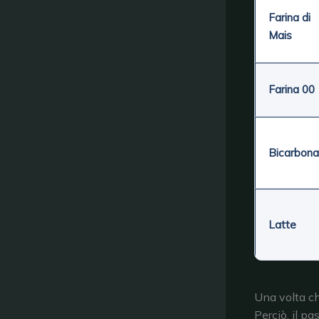
Farina di
Mais
Farina 00
Bicarbona
Latte
Una volta chi
Perciò, il p