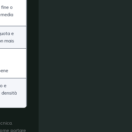
 fine o
+media
quota e
on mais
bene
lo e
a densità
ecnica.
come portare