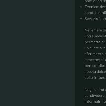
profilo “da fi
Tecnica: den
doratura uni
Servizio “str
Nelle fiere 
una speciali
permette di 
un cuore suc
riferimento 
“croccante” 
ben condita: 
spezia dolce
della frittura.
Negli ultimi
condividere,
informali. Tu