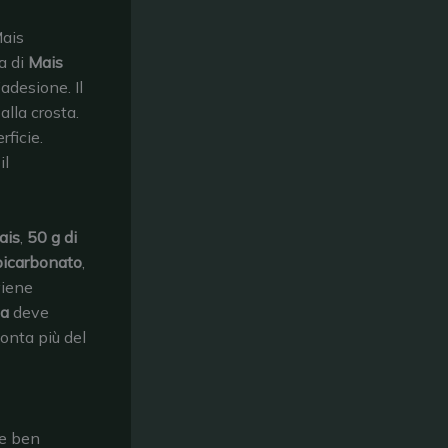
Mais
a di
Mais
’adesione. Il
alla crosta.
rficie.
il
ais
,
50 g di
bicarbonato
,
viene
la
deve
onta più del
e ben