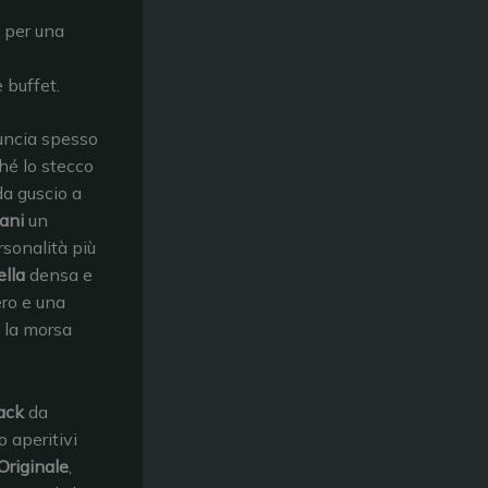
i per una
e buffet.
nuncia spesso
ché lo stecco
da guscio a
ani
un
rsonalità più
ella
densa e
ero e una
e la morsa
ack
da
 aperitivi
Originale
,