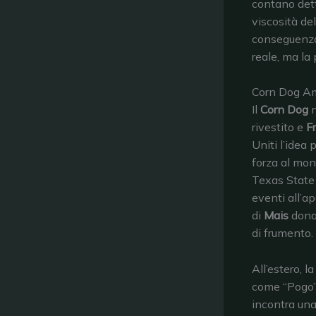
contano dett
viscosità del
conseguenza,
reale, ma la 
Corn Dog Ame
Il
Corn Dog
n
rivestito e
Fr
Uniti l’idea
forza al mond
Texas State 
eventi all’ap
di
Mais
dona 
di frumento.
All’estero, 
come “Pogo”,
incontra una