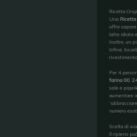
Ricetta Origi
Una
Ricetta
offre sapore 
latte idrata 
Inoltre, un p
Infine, bica
rivestimento,
Per 4 person
farina 00
,
24
sale e papri
aumentare i
“abbracciare
numero esatt
Scelta di wür
Il ripieno p