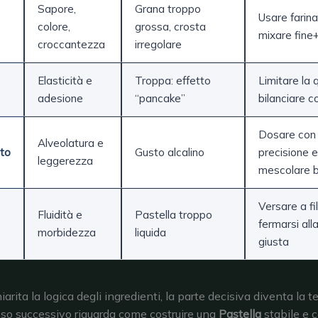
Sapore,
Grana troppo
Usare farina
colore,
grossa, crosta
mixare fine
croccantezza
irregolare
Elasticità e
Troppa: effetto
Limitare la 
adesione
“pancake”
bilanciare c
Dosare con
Alveolatura e
to
Gusto alcalino
precisione e
leggerezza
mescolare 
Versare a fi
Fluidità e
Pastella troppo
fermarsi all
morbidezza
liquida
giusta
arita la logica degli ingredienti, la parte decisiva diventa la t
asso successivo riguarda come costruire una
Pastella
stabile e 