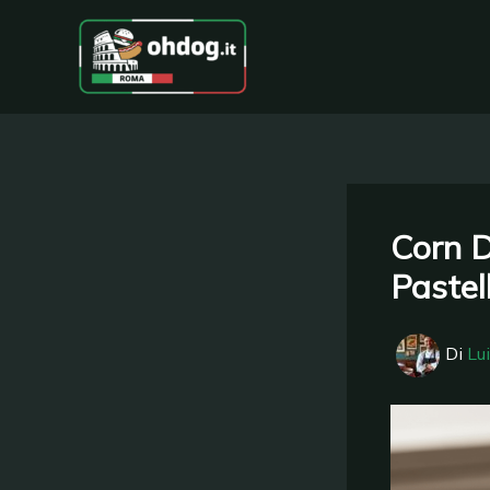
Vai
al
contenuto
Corn D
Pastel
Di
Lu