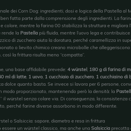
nale dei Corn Dog: ingredienti, dosi e logica della Pastella al 
ben fatta parte dalla comprensione degli ingredienti. La farin
e colore, mentre la farina 00 stabilizza la struttura e migliora l
e rende la
Pastella
più fluida, mentre l’uovo lega e contribuisce 
izzico di zucchero aiuta la doratura, perché caramellizza in supe
rbonato o lievito chimico creano microbolle che alleggeriscono 
 così la frittura risulta meno “compatta”.
e, una base affidabile prevede:
4 würstel
,
180 g di farina di m
0 ml di latte
,
1 uovo
,
1 cucchiaio di zucchero
,
1 cucchiaino di 
ka dolce quanto basta. Se invece si lavora per 6 persone, con
n modo proporzionato, mantenendo però la densità: la
Pastel
” il würstel senza colare via. Di conseguenza, la consistenza c
o, perché farine diverse assorbono in modo differente.
stel o Salsiccia: sapore, diametro e resa in frittura
uò essere un würstel classico, ma anche una
Salsiccia
precotta 