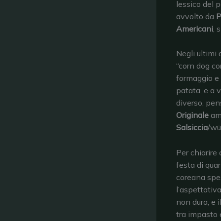
lessico del p
avvolto da
P
Americani
, 
Negli ultimi 
“corn dog co
formaggio e 
patata, e a 
diverso, pen
Originale
ame
Salsiccia
/wü
Per chiarire
festa di qua
coreana spes
l’aspettativ
non dura, e i
tra impasto 