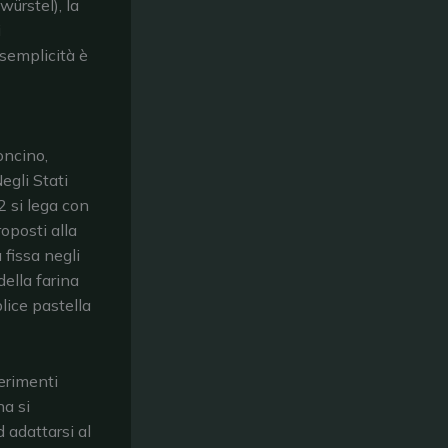
würstel), la
i
semplicità è
oncino,
egli Stati
2 si lega con
oposti alla
fissa negli
della farina
lice pastella
erimenti
na si
 adattarsi al