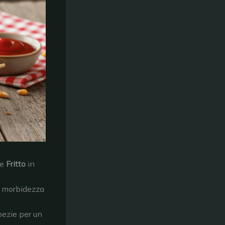
 e
Fritto
in
 e morbidezza
spezie per un