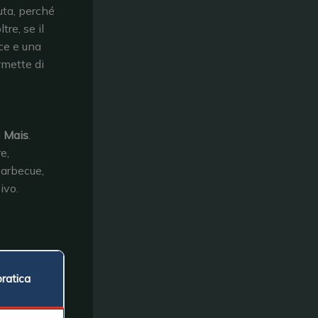
iuta, perché
re, se il
ce e una
rmette di
l
Mais
.
e,
barbecue,
ivo.
pratica