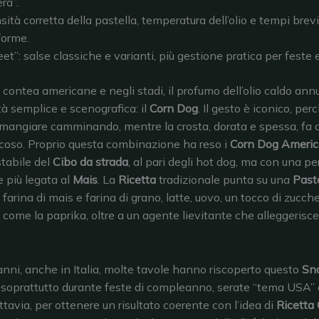
era”.
sità corretta della pastella, temperatura dell’olio e tempi brev
forme.
eet”: salse classiche e varianti, più gestione pratica per feste 
di contea americane e negli stadi, il profumo dell’olio caldo an
tà semplice e scenografica: il
Corn Dog
. Il gesto è iconico, per
mangiare camminando, mentre la crosta, dorata e spessa, fa 
coso. Proprio questa combinazione ha reso i
Corn Dog Americ
stabile del
Cibo da strada
, al pari degli hot dog, ma con una pe
e più legata al
Mais
. La
Ricetta
tradizionale punta su una
Past
farina di mais e farina di grano, latte, uovo, un tocco di zucch
 come la paprika, oltre a un agente lievitante che alleggerisc
 anni, anche in Italia, molte tavole hanno riscoperto questo
Sn
 soprattutto durante feste di compleanno, serate “tema USA” o
ttavia, per ottenere un risultato coerente con l’idea di
Ricetta 