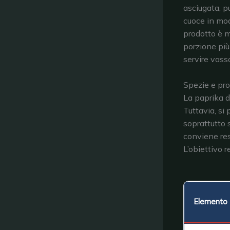
asciugata, pu
cuoce in mod
prodotto è m
porzione più 
servire vasso
Spezie e prof
La paprika d
Tuttavia, si
soprattutto 
conviene res
L’obiettivo 
Elemento