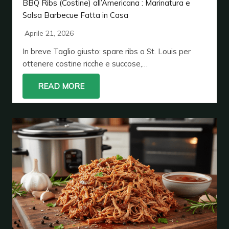
BBQ Ribs (Costine) all’Americana : Marinatura e
Salsa Barbecue Fatta in Casa
Aprile 21, 2026
In breve Taglio giusto: spare ribs o St. Louis per
ottenere costine ricche e succose,…
READ MORE