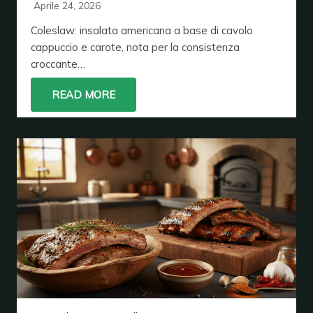
Aprile 24, 2026
Coleslaw: insalata americana a base di cavolo
cappuccio e carote, nota per la consistenza
croccante…
READ MORE