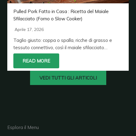
Pulled Pork Fatto in Casa : Ricetta del Maiale
Sfilacciato (Forno o Slow Cooker)
Aprile 17, 2026
Taglio giusto: coppa o spalla, ricche di grasso e
tessuto connettivo, così il maiale sfilacciato…
READ MORE
VEDI TUTTI GLI ARTICOLI
Esplora il Menu