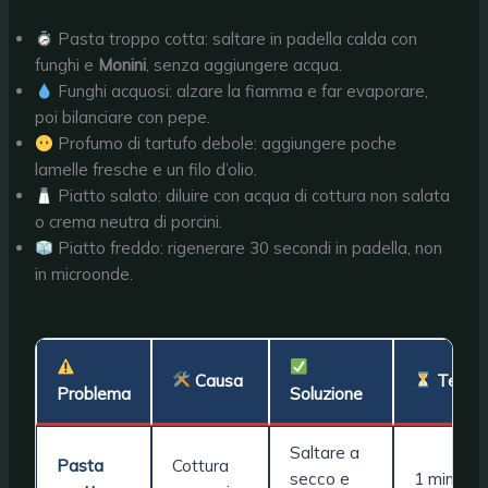
Pasta troppo cotta: saltare in padella calda con
funghi e
Monini
, senza aggiungere acqua.
Funghi acquosi: alzare la fiamma e far evaporare,
poi bilanciare con pepe.
Profumo di tartufo debole: aggiungere poche
lamelle fresche e un filo d’olio.
Piatto salato: diluire con acqua di cottura non salata
o crema neutra di porcini.
Piatto freddo: rigenerare 30 secondi in padella, non
in microonde.
Causa
Temp
Problema
Soluzione
Saltare a
Pasta
Cottura
secco e
1 min