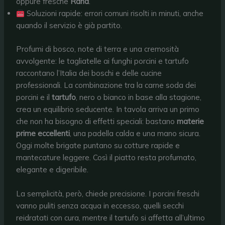
oppure fresche
Rana
.
Soluzioni rapide: errori comuni risolti in minuti, anche
quando il servizio è già partito.
Profumi di bosco, note di terra e una cremosità
avvolgente: le tagliatelle ai funghi porcini e tartufo
raccontano l’Italia dei boschi e delle cucine
professionali. La combinazione tra la carne soda dei
porcini e il
tartufo
, nero o bianco in base alla stagione,
crea un equilibrio seducente. In tavola arriva un primo
che non ha bisogno di effetti speciali: bastano
materie
prime eccellenti
, una padella calda e una mano sicura.
Oggi molte brigate puntano su cotture rapide e
mantecature leggere. Così il piatto resta profumato,
elegante e digeribile.
La semplicità, però, chiede precisione. I porcini freschi
vanno puliti senza acqua in eccesso, quelli secchi
reidratati con cura, mentre il tartufo si affetta all’ultimo