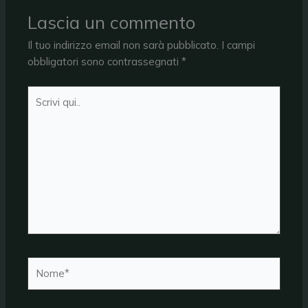
Lascia un commento
Il tuo indirizzo email non sarà pubblicato.
I campi
obbligatori sono contrassegnati
*
Scrivi
qui..
Nome*