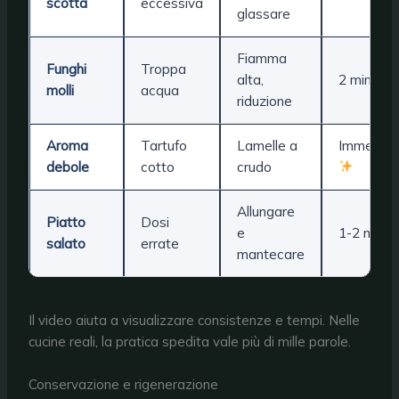
scotta
eccessiva
glassare
Fiamma
Funghi
Troppa
alta,
2 min
molli
acqua
riduzione
Aroma
Tartufo
Lamelle a
Immediat
debole
cotto
crudo
Allungare
Piatto
Dosi
e
1-2 min
salato
errate
mantecare
Il video aiuta a visualizzare consistenze e tempi. Nelle
cucine reali, la pratica spedita vale più di mille parole.
Conservazione e rigenerazione