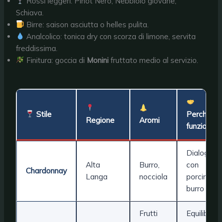
Rossi leggeri: Pinot Nero, Nebbiolo giovane,
Schiava.
Birre: saison asciutta o helles pulita.
Analcolico: tonica dry con scorza di limone, servita
freddissima.
Finitura: goccia di
Monini
fruttato medio al servizio.
Stile
Perché
Regione
Aromi
funziona
Dialoga
Alta
Burro,
con
Chardonnay
Langa
nocciola
porcini e
burro
Frutti
Equilibrio