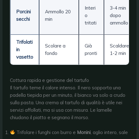
Interi
3-4 min
Porcini
Ammollo 20
o
dopo
secchi
min
tritati
ammollo
Trifolati
Scolare a
Già
Scaldare
in
fondo
pronti
1-2 min
vasetto
Cottura rapida e gestione del tartufo
Il tartufo teme il calore intenso. Il nero sopporta una
padella tiepida per un minuto, il bianco va solo a crudo
sulla pasta. Una crema al tartufo di qualità è utile nei
servizi affollati, ma si usa con misura. Le lamelle
chiudono il piatto e segnano il morso.
Trifolare i funghi con burro e
Monini
, aglio intero, sale