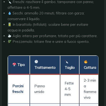
Freschi: raschiare il gambo, tamponare con panno;
affettare a 4-5 mm.
Secchi: ammollo 20 minuti, filtrare con garza;
conservare il liquido.
In barattolo (trifolati): scolare bene per evitare
acqua in padella.
Aglio: intero per profumare, tritato per più carattere.
Prezzemolo: tritare fine e unire a fuoco spento.
Tipo
Trattamento
Taglio
Cottura
2-3 min
Fette
Porcini
Panno
a
4-5
freschi
umido
fiamma
mm
viva