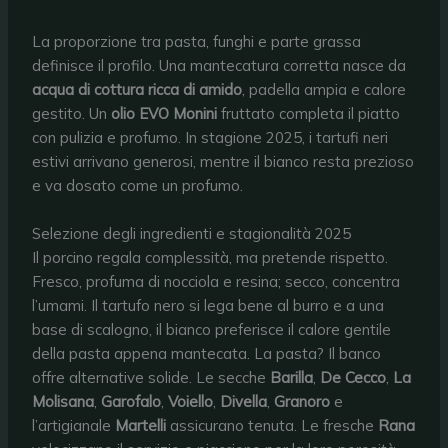
La proporzione tra pasta, funghi e parte grassa
definisce il profilo. Una mantecatura corretta nasce da
acqua di cottura ricca di amido
, padella ampia e calore
gestito. Un
olio EVO Monini
fruttato completa il piatto
con pulizia e profumo. In stagione 2025, i tartufi neri
estivi arrivano generosi, mentre il bianco resta prezioso
e va dosato come un profumo.
Selezione degli ingredienti e stagionalità 2025
Il porcino regala complessità, ma pretende rispetto.
Fresco, profuma di nocciola e resina; secco, concentra
l’umami. Il tartufo nero si lega bene al burro e a una
base di scalogno, il bianco preferisce il calore gentile
della pasta appena mantecata. La pasta? Il banco
offre alternative solide. Le secche
Barilla
,
De Cecco
,
La
Molisana
,
Garofalo
,
Voiello
,
Divella
,
Granoro
e
l’artigianale
Martelli
assicurano tenuta. Le fresche
Rana