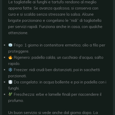
Le tagliatelle ai funghi e tartufo rendono al meglio
appena fatte. Se avanza qualcosa, si conserva con
cura e si scalda senza stressare la salsa. Alcune
brigate porzionano e congelano le “nidi” di tagliatella
per servizi rapidi. Funziona anche in casa, con qualche
attenzione.
Frigo: 1 giorno in contenitore ermetico; olio a filo per
proteggere.
Rigenero: padella calda, un cucchiaio d’acqua, salto
rapido.
Freezer: nidi crudi ben distanziati, poi in sacchetti
porzionati.
Da congelato: in acqua bollente e poi in padella con i
funghi.
Freschezza: erbe e lamelle finali per riaccendere il
profumo.
Un buon servizio si vede anche dal giorno dopo. La