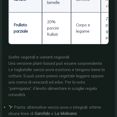
lamelle
Zero
20%
Frullato
Corpo e
panna
porcini
parziale
legame
gusto
frullati
pieno
Scelte vegetali e varianti regionali
Una versione plant-based può essere sorprendente.
Le tagliatelle senza uova esistono e tengono bene la
cottura. Si può usare panna vegetale leggera oppure
una crema di anacardi ed erbe. Per la nota
“parmigiana”, il lievito alimentare in scaglie regala
rotondità.
Pasta: alternative senza uova o integrali; ottime
alcune linee di
Garofalo
e
La Molisana
.