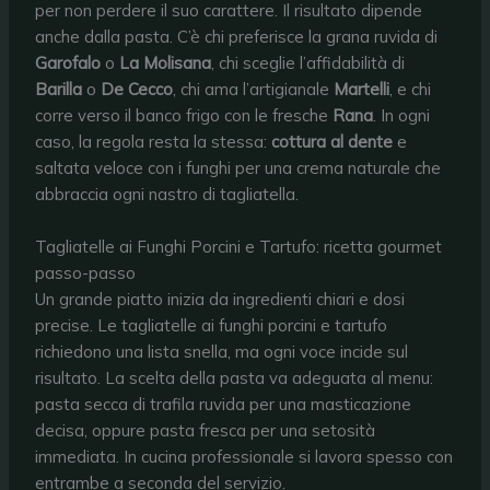
per non perdere il suo carattere. Il risultato dipende
anche dalla pasta. C’è chi preferisce la grana ruvida di
Garofalo
o
La Molisana
, chi sceglie l’affidabilità di
Barilla
o
De Cecco
, chi ama l’artigianale
Martelli
, e chi
corre verso il banco frigo con le fresche
Rana
. In ogni
caso, la regola resta la stessa:
cottura al dente
e
saltata veloce con i funghi per una crema naturale che
abbraccia ogni nastro di tagliatella.
Tagliatelle ai Funghi Porcini e Tartufo: ricetta gourmet
passo-passo
Un grande piatto inizia da ingredienti chiari e dosi
precise. Le tagliatelle ai funghi porcini e tartufo
richiedono una lista snella, ma ogni voce incide sul
risultato. La scelta della pasta va adeguata al menu:
pasta secca di trafila ruvida per una masticazione
decisa, oppure pasta fresca per una setosità
immediata. In cucina professionale si lavora spesso con
entrambe a seconda del servizio.