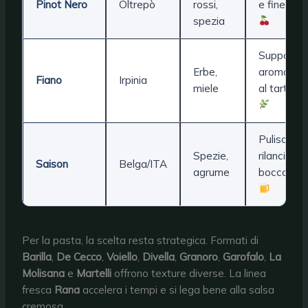
Pinot Nero
Oltrepò
rossi,
e finezza
spezia
Supporto
Erbe,
aromatico
Fiano
Irpinia
miele
al tartufo
Pulisce e
Spezie,
rilancia il
Saison
Belga/ITA
agrume
boccone
Per la pasta, la scelta resta strategica. Formati di
Barilla
,
De Cecco
,
Voiello
,
Divella
,
Granoro
,
Garofalo
,
La
Molisana
e
Martelli
offrono texture diverse. La linea
fresca
Rana
accelera i tempi e si lega bene alla salsa
cremosa.