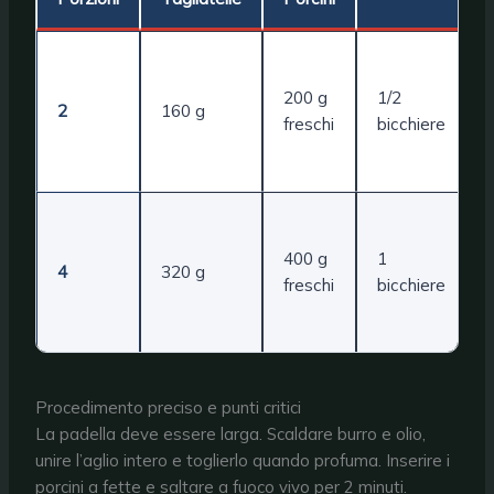
200 g
1/2
2
160 g
freschi
bicchiere
400 g
1
4
320 g
freschi
bicchiere
Procedimento preciso e punti critici
La padella deve essere larga. Scaldare burro e olio,
unire l’aglio intero e toglierlo quando profuma. Inserire i
porcini a fette e saltare a fuoco vivo per 2 minuti.