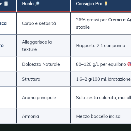
te
Ruolo
Consiglio Pro
36% grassi per
Crema e A
sca
Corpo e setosità
stabile
Alleggerisce la
ro
Rapporto 2:1 con panna
texture
Dolcezza Naturale
80–120 g/L per equilibrio
Struttura
1,6–2 g/100 ml, idratazione
Aroma principale
Solo zesta colorata, mai a
Armonia
Mezzo baccello incisa