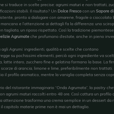
e si traduce in scelte precise: agrumi maturi e non trattati, zu
ficazioni stabili. Il risultato? Un
Dolce Fresco
con un
Sapore di
istente, pronto a dialogare con amarene, fragole o cioccolato 
 mancano e l’attenzione ai dettagli fa la differenza: uno scirop
n tagliata, un riposo rispettato. Così la tradizione piemontese
elizie Agrumate
che profumano d’estate, anche in pieno inve
agli Agrumi: ingredienti, qualità e scelte che contano
i regge su pochissimi elementi, perciò ogni ingrediente va scelt
, latte intero, zucchero fine e gelatina formano la base. La fir
 scorze di arancia, limone e lime, preferibilmente non trattati. I
a il profilo aromatico, mentre la vaniglia completa senza copr
rio del ristorante immaginario “Onda Agrumata”, la pastry che
con agrumi maturi raccolti entro 48 ore. Così cattura un profilo
ta attenzione trasforma una crema semplice in un dessert da r
il capitolo materie prime non è mai un dettaglio.