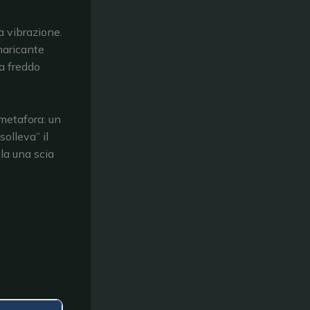
la vibrazione.
maricante
 a freddo
etafora: un
olleva” il
ala una scia