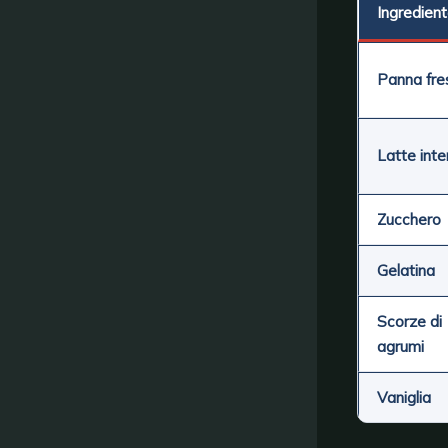
Ingredien
Panna fre
Latte inte
Zucchero
Gelatina
Scorze di
agrumi
Vaniglia