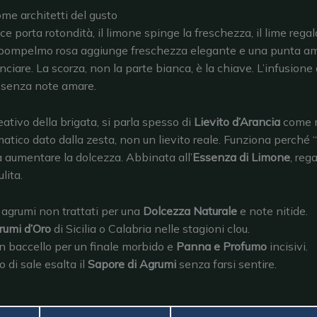
ome architetti del gusto
ce porta rotondità, il limone spinge la freschezza, il lime rega
 pompelmo rosa aggiunge freschezza elegante e una punta a
anciare. La scorza, non la parte bianca, è la chiave. L’infusione
li senza note amare.
eativo della brigata, si parla spesso di
Lievito d’Arancia
come m
atico dato dalla zesta, non un lievito reale. Funziona perché “s
a aumentare la dolcezza. Abbinata all’
Essenza di Limone
, reg
lita.
 agrumi non trattati per una
Dolcezza Naturale
e note nitide.
rumi d’Oro
di Sicilia o Calabria nelle stagioni clou.
in baccello per un finale morbido e
Panna e Profumo
incisivi.
 di sale esalta il
Sapore di Agrumi
senza farsi sentire.