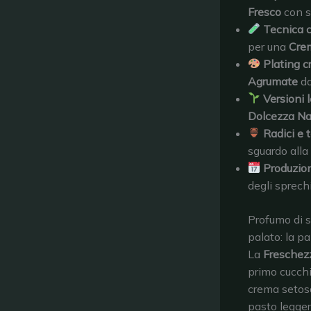
Fresco
con s
Tecnica 
per una
Cre
Plating c
Agrumate
da
Versioni 
Dolcezza Na
Radici e t
sguardo alla
Produzio
degli sprechi
Profumo di s
palato: la pa
La
Freschezz
primo cucchi
crema setosa
pasto legger