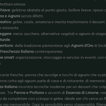
truttura setosa.
chiave
: gelatina idratata al punto giusto, bollore breve, riposo 
ma e Agrumi
senza difetti.
reativo
: gelee, coulis, amarena e menta trasformano il dessert
 ristorante.
leggere
: meno zucchero, alternative vegetali e agrumi di stagi
turale
.
erritorio
: dalla tradizione piemontese agli
Agrumi d’Oro
di Sici
Freschezza Italiana
contemporanea.
ne smart
: organizzazione, stoccaggio e servizio in eventi, con 
.
corze fresche, panna che avvolge e tocchi di agrumi che scald
nna cotta agli agrumi parla di casa e di ristorante, di memoria 
a Italiana
incontra tecniche moderne per un dessert che colp
aio. Tra
Panna e Profumo
e accenti di
Essenza di Limone
, na
 da completare con sciroppi e gelee, ideale per chi cerca un fi
o ma memorabile. Oggi la sensibilità verso stagionalità, filiera