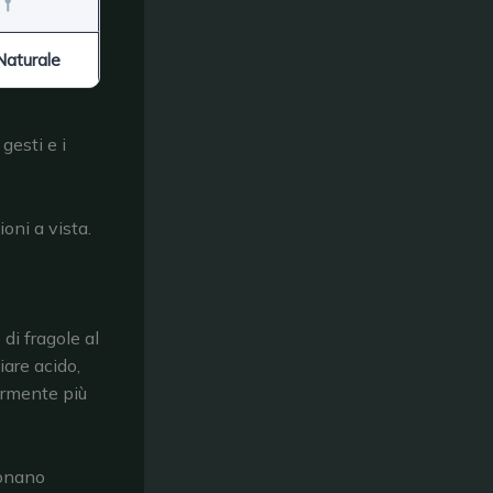
Naturale
gesti e i
ioni a vista.
di fragole al
iare acido,
ermente più
ionano