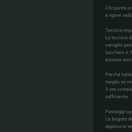
Chi punta a 
e rigore nell
Tecnica impe
La tecnica d
vaniglia perm
zucchero e, f
elimina micro
Perché tutto
meglio se re
3 ore comple
sufficiente.
Passaggi ope
La brigata 
approccio se