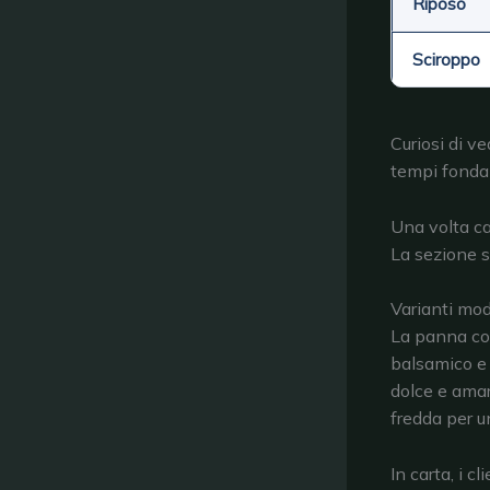
Riposo
Sciroppo
Curiosi di ve
tempi fonda
Una volta cap
La sezione 
Varianti mod
La panna cott
balsamico e 
dolce e amar
fredda per un
In carta, i c