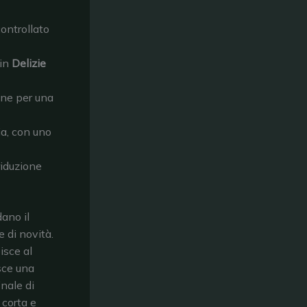
controllato
 in
Delizie
one per una
lia, con uno
riduzione
ano il
e di novità.
isce al
sce una
nale di
 corta e