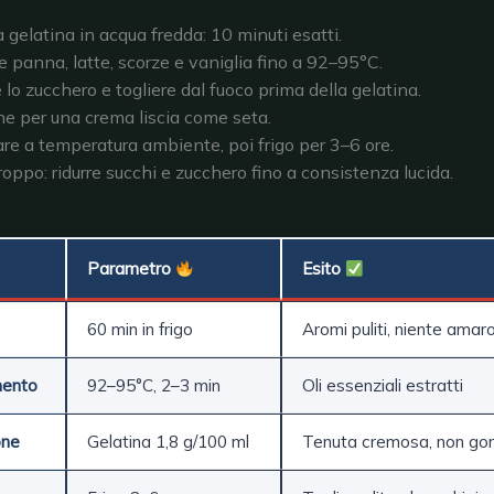
a gelatina in acqua fredda: 10 minuti esatti.
 panna, latte, scorze e vaniglia fino a 92–95°C.
 lo zucchero e togliere dal fuoco prima della gelatina.
ine per una crema liscia come seta.
re a temperatura ambiente, poi frigo per 3–6 ore.
roppo: ridurre succhi e zucchero fino a consistenza lucida.
Parametro
Esito
60 min in frigo
Aromi puliti, niente amar
mento
92–95°C, 2–3 min
Oli essenziali estratti
one
Gelatina 1,8 g/100 ml
Tenuta cremosa, non g