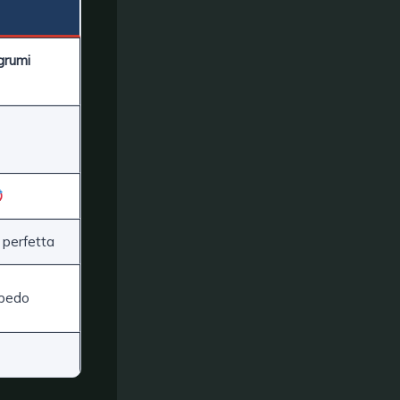
grumi
 perfetta
lbedo