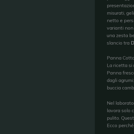
presentazion
misurati, geli
netto e pers
varianti non
una zesta be
slancio tra
D
Panna Cotta 
La ricetta s
Panna fresca
dagli agrumi:
buccia cambi
Nel laborato
lavora solo 
pulito. Ques
Ecco perché 