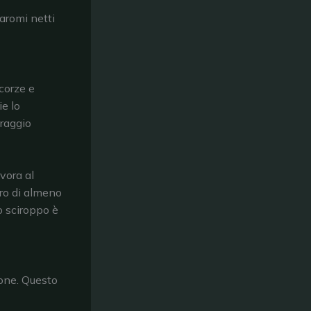
aromi netti
corze e
ie lo
traggio
vora al
ero di almeno
o sciroppo è
one. Questo