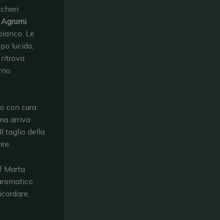
ccheri
 Agrumi
bianco. Le
po lucido,
 ritrova
rno.
o con cura.
ma arriva
l taglio della
ire.
f Marta
 aromatico
icordare.