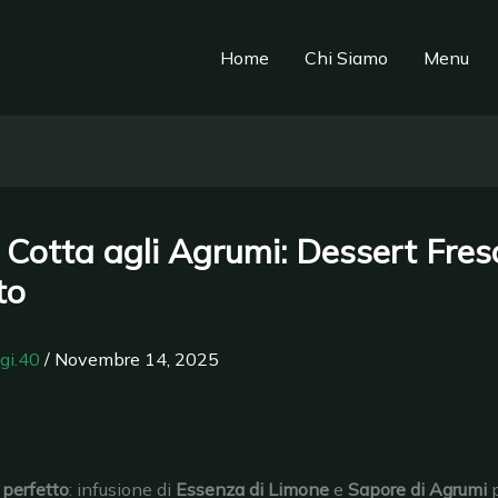
Home
Chi Siamo
Menu
Cotta agli Agrumi: Dessert Fres
to
igi.40
/
Novembre 14, 2025
o perfetto
: infusione di
Essenza di Limone
e
Sapore di Agrumi
p