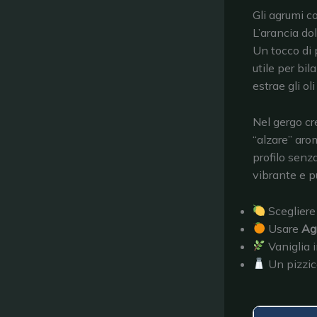
Gli agrumi c
L’arancia dol
Un tocco di
utile per bil
estrae gli o
Nel gergo cr
“alzare” arom
profilo senz
vibrante e pu
Scegliere
Usare
Ag
Vaniglia 
Un pizzico