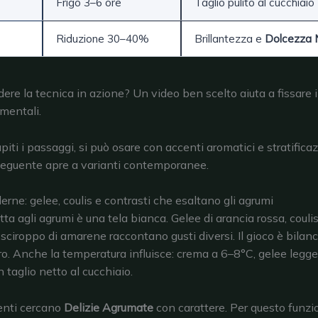
Frigo 3–6 ore
Taglio pulito al cucchiaio
Riduzione 30–40%
Brillantezza e
Dolcezza 
dere la tecnica in azione? Un video ben scelto aiuta a fissare i 
mentali.
iti i passaggi, si può osare con accenti aromatici e stratificaz
seguente apre a varianti contemporanee.
erne: gelee, coulis e contrasti che esaltano gli agrumi
a agli agrumi è una tela bianca. Gelee di arancia rossa, coulis 
sciroppo di amarene raccontano gusti diversi. Il gioco è bilanc
o. Anche la temperatura influisce: crema a 6–8°C, gelee legg
 taglio netto al cucchiaio.
lienti cercano
Delizie Agrumate
con carattere. Per questo funz