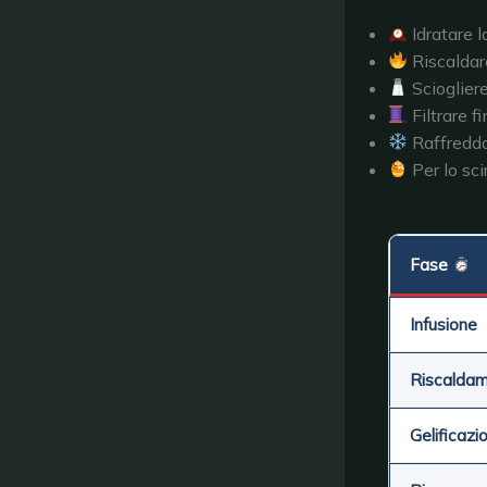
Idratare l
Riscaldare
Sciogliere
Filtrare f
Raffredda
Per lo sci
Fase
Infusione
Riscalda
Gelificazi