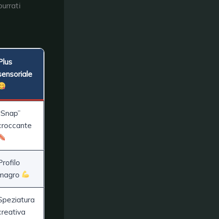
urrati
Plus
sensoriale
“Snap”
croccante
Profilo
magro
Speziatura
creativa