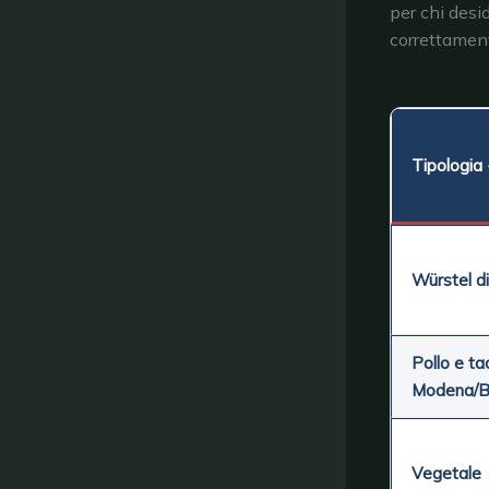
per chi desi
correttamen
Tipologia
Würstel d
Pollo e ta
Modena/B
Vegetale