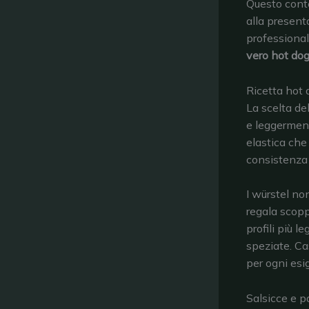
Questo conte
alla present
professional
vero hot do
Ricetta hot 
La scelta del
e leggermente
elastica che
consistenza 
I würstel no
regala scopp
profili più 
speziate. Ca
per ogni esi
Salsicce e pa