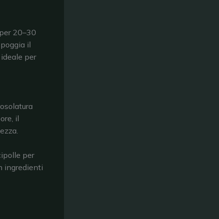
a per 20–30
poggia il
 ideale per
rosolatura
re, il
tezza.
cipolle per
n ingredienti