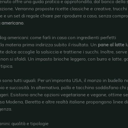
nuto offre una guida pratica e approfondita, dal banco della 
azione. Verranno proposte ricette classiche e creative, trucchi
e e un set di regole chiare per riprodurre a casa, senza compro
g americano
.
dog americani: come farli in casa con ingredienti perfetti
la materia prima indirizza subito il risultato. Un
pane al latte
l
 dolce accoglie la salsiccia e trattiene i succhi. Inoltre, serv
 non si sfaldi. Un impasto brioche leggero, con burro e latte, g
tipica.
n sono tutti uguali. Per un’impronta USA, il manzo in budello n
io e succosità. In alternativa, pollo e tacchino soddisfano chi 
leggeri. Esistono anche opzioni vegetariane e vegane, ottime s
sa Modena, Beretta e altre realtà italiane propongono linee di q
genza.
nini: qualità e tipologie