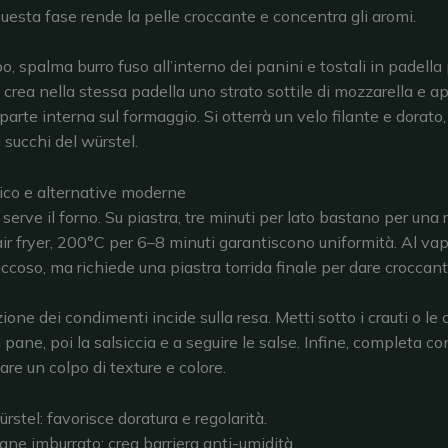
Questa fase rende la pelle croccante e concentra gli aromi.
o, spalma burro fuso all’interno dei panini e tostali in padell
 crea nella stessa padella uno strato sottile di mozzarella e ap
arte interna sul formaggio. Si otterrà un velo filante e dorato,
 succhi del würstel.
ico e alternative moderne
erve il forno. Su piastra, tre minuti per lato bastano per una 
air fryer, 200°C per 6–8 minuti garantiscono uniformità. Al vapo
succoso, ma richiede una piastra torrida finale per dare croccan
zione dei condimenti incide sulla resa. Metti sotto i crauti o le 
 pane, poi la salsiccia e a seguire le salse. Infine, completa co
are un colpo di texture e colore.
würstel: favorisce doratura e regolarità.
ane imburrato: crea barriera anti-umidità.