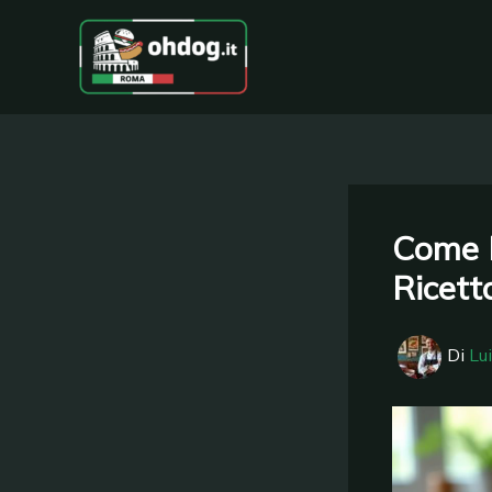
Vai
al
contenuto
Come F
Ricett
Di
Lu