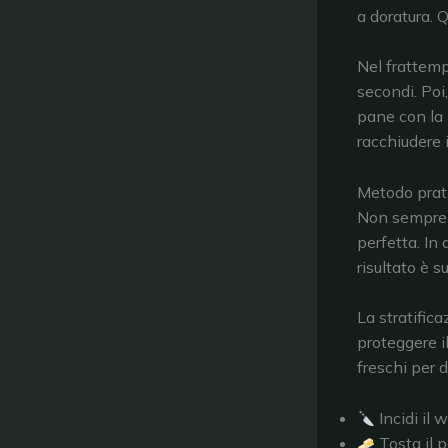
a doratura. 
Nel frattemp
secondi. Poi,
pane con la p
racchiudere i
Metodo prat
Non sempre s
perfetta. In 
risultato è 
La stratifica
proteggere il
freschi per d
Incidi il 
Tosta il p