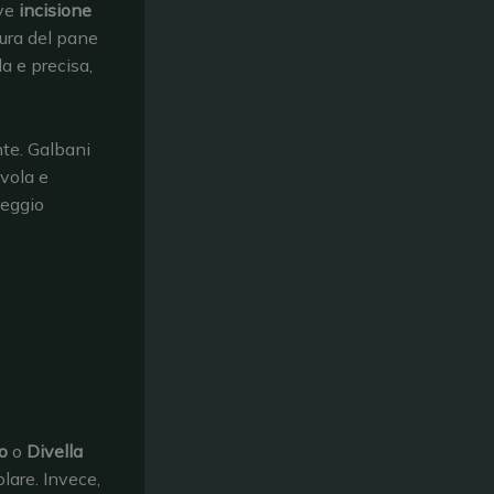
eve
incisione
tura del pane
a e precisa,
nte. Galbani
ovola e
reggio
o
o
Divella
lare. Invece,