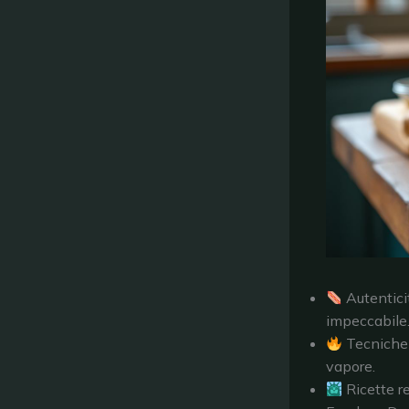
Autentici
impeccabile
Tecniche d
vapore.
Ricette r