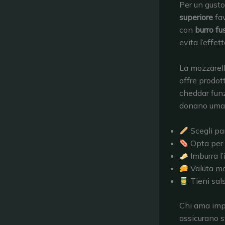
Per un gusto
superiore
fav
con
burro fu
evita l’effe
La mozzarell
offre prodott
cheddar funz
donano umam
Scegli pan
Opta per w
Imburra l’
Valuta mo
Tieni sal
Chi ama imp
assicurano s