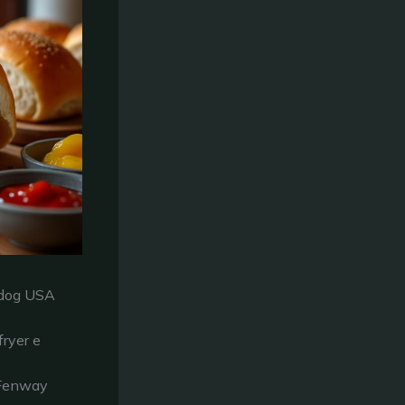
t dog USA
fryer e
, Fenway