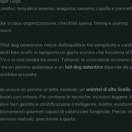
dger Dogs.
eativi: teriyaki e ananas, aragosta, sesamo, cipolla e pancetta,
ar a casa: organizzazione, checklist spesa, timing e pairing
torni.
ll’hot dog americano nasce dall’equilibrio tra semplicità e cara
ienti ben scelti, si sprigiona un gusto iconico che funziona al
TV o in una serata tra amici. Tuttavia, le scorciatoie rovinano 
a tra un panino qualunque e un
hot dog autentico
dipende da qu
semblea accurata.
le unisce un panino al latte morbido, un
würstel di alto livello
osati con criterio. Poi contano le tecniche: incisioni leggere, 
lore ben gestito e stratificazione intelligente. Inoltre, esiston
abbinamenti gourmet capaci di valorizzare l’originale. Perciò, 
servono metodo, precisione e gusto.