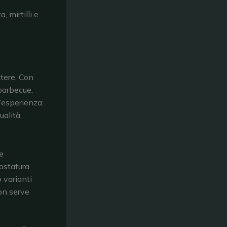
 mirtilli e
ttere. Con
 barbecue,
l’esperienza:
alità,
e
tostatura
o varianti
non serve