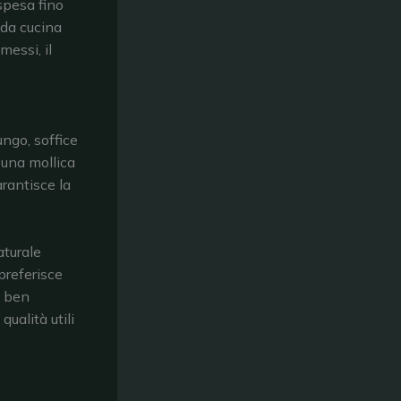
spesa fino
 da cucina
messi, il
ungo, soffice
e una mollica
arantisce la
aturale
preferisce
e ben
ualità utili