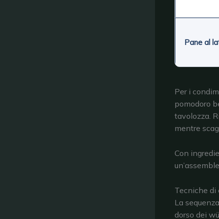
Pane al la
Per i condim
pomodoro ben
tavolozza. R
mentre scag
Con ingredien
un’assemblea
Tecniche di 
La sequenza 
dorso dei wü