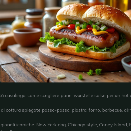
tà casalinga: come scegliere pane, würstel e salse per un ho
.
i cottura spiegate passo-passo: piastra, forno, barbecue, air 
egionali iconiche: New York dog, Chicago style, Coney Island