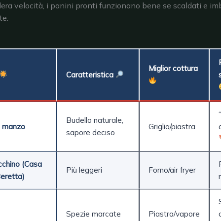
dera velocità, i panini pronti funzionano bene se scaldati e imb
te.
Miglior cottura
Caratteristica
Budello naturale,
i manzo
Griglia/piastra
sapore deciso
cchino (Casa
Più leggeri
Forno/air fryer
eretta)
Spezie marcate
Piastra/vapore