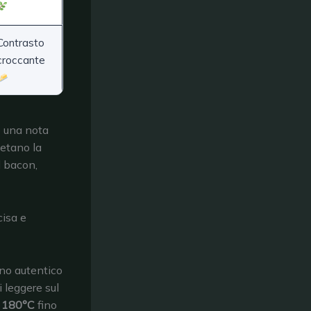
Contrasto
croccante
e una nota
letano la
l bacon,
cisa e
no autentico
 leggere sul
a
180°C
fino