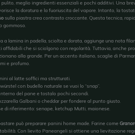
 pulito, meglio ingredienti essenziali e pochi additivi. Una br
orisce la doratura e la fuoriuscita del vapore. Intanto, la tosta
so
sulla piastra crea contrasto croccante. Questa tecnica, rapid
tto gommoso.
a a lamina in padella, sciolta e dorata, aggiunge una nota fila
i affidabili che si sciolgono con regolarità. Tuttavia, anche pr
ionano alla grande. Per un accento italiano, scaglie di Parma
i e profumo.
ini al latte soffici ma strutturati.
ürstel con budello naturale se vuoi lo “snap”.
interno del pane e tostalo pochi secondi.
zzarella Galbani o cheddar per fondere al punto giusto.
se di riferimento: senape, ketchup Mutti, maionese.
astare può preparare panini home made. Farine come
Granor
tabilità. Con lievito Paneangeli si ottiene una lievitazione rego