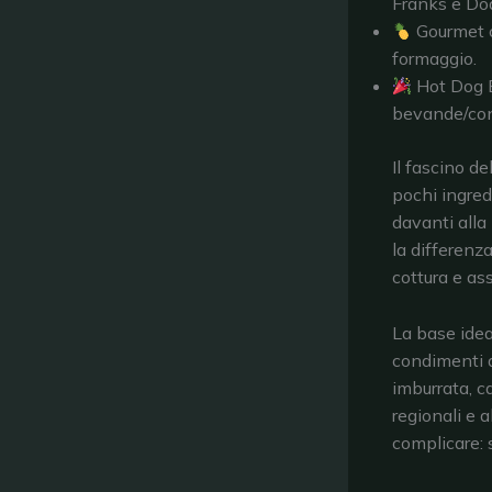
Franks e Do
Gourmet cr
formaggio.
Hot Dog B
bevande/con
Il fascino de
pochi ingred
davanti alla 
la differenz
cottura e as
La base idea
condimenti d
imburrata, ca
regionali e 
complicare: 