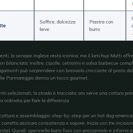
Soffice, dolcezza
Piastra con
tte
lieve
burro
enti, la senape inglese resta iconica, ma il ketchup Mutti offr
 bilanciata. Inoltre, cipolle, cetriolini e salsa barbecue comp
igamonti può sorprendere con bresaola croccante al posto de
lie Parmareggio danno un tocco gourmet.
ti selezionati, la strada è tracciata: ora serve una cottura pre
 ordinata per fare la differenza.
cottura e assemblaggio: step-by-step per un hot dog america
corretta assicura consistenza e sapore. Inizia con tre incisioni
rstel. Quindi, spennella burro fuso con prezzemolo e inforna 