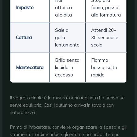
Non
Stop alla
Impasto
attacca
farina, passa
alle dita
alla formatura
Sale a
Attendi 20–
Cottura
galla
30 secondi e
lentamente
scola
Brilla senza
Fiamma
Mantecatura
liquido in
bassa, salto
eccesso
rapido
Il segreto finale è la misura: ogni aggiunta ha senso se
serve equilibrio. Così l’autunno arriva in tavola con
naturalezza.
Prima di impastare, conviene organizzare la spesa e gli
strumenti. L’ordine riduce gli errori e accorcia i tempi.