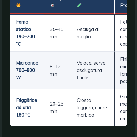
Pro
Forno
Fette s
statico
35–45
Asciuga al
carta,
190–200
min
meglio
niente
°C
copertu
Finire 5
Microonde
Veloce, serve
8–12
min in
700–800
asciugatura
min
forno o
W
finale
padella
Girare 
Friggitrice
Crosta
20–25
metà,
ad aria
leggera, cuore
min
controll
180 °C
morbido
umidità