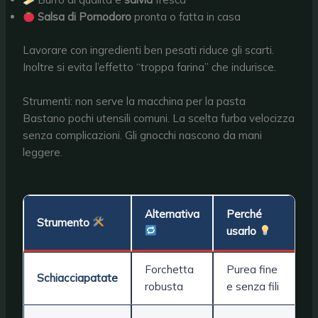
Salsa di Pomodoro
pronta o fatta in casa
Lavorare con ingredienti ben pesati riduce gli scarti.
Inoltre si evita l’effetto “troppa farina” che indurisce.
Strumenti: non serve la macchina per la pasta
Bastano pochi utensili comuni. La scelta furba velocizza
senza complicazioni. Gli gnocchi nascono da mani
leggere.
Alternativa
Perché
Strumento
usarlo
Forchetta
Purea fine
Schiacciapatate
robusta
e senza fili