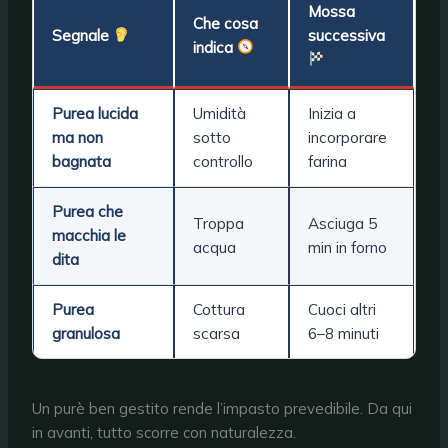
Mossa
Che cosa
Segnale
successiva
indica
Purea lucida
Umidità
Inizia a
ma non
sotto
incorporare
bagnata
controllo
farina
Purea che
Troppa
Asciuga 5
macchia le
acqua
min in forno
dita
Purea
Cottura
Cuoci altri
granulosa
scarsa
6–8 minuti
Un purè ben gestito rende l’impasto prevedibile. Da qui
in avanti, tutto scorre con naturalezza.