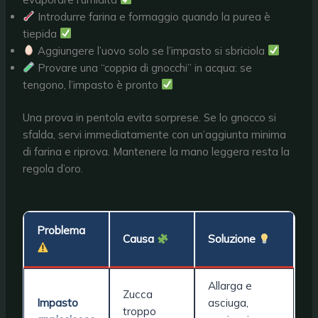
Introdurre farina e formaggio quando la purea è
tiepida
Aggiungere l’uovo solo se l’impasto si sbriciola
Provare una “coppia di gnocchi” in acqua: se
tengono, l’impasto è pronto
Una prova in pentola evita sorprese. Se lo gnocco si
sfalda, servi immediatamente con un’aggiunta minima
di farina e riprova. Mantenere la mano leggera resta la
regola d’oro.
Problema
Causa
Soluzione
Allarga e
Zucca
Impasto
asciuga,
troppo