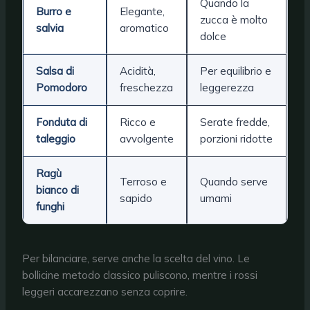
Quando la
Burro e
Elegante,
zucca è molto
salvia
aromatico
dolce
Salsa di
Acidità,
Per equilibrio e
Pomodoro
freschezza
leggerezza
Fonduta di
Ricco e
Serate fredde,
taleggio
avvolgente
porzioni ridotte
Ragù
Terroso e
Quando serve
bianco di
sapido
umami
funghi
Per bilanciare, serve anche la scelta del vino. Le
bollicine metodo classico puliscono, mentre i rossi
leggeri accarezzano senza coprire.