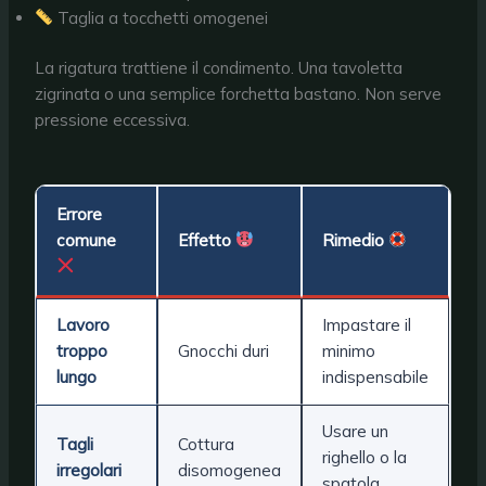
Taglia a tocchetti omogenei
La rigatura trattiene il condimento. Una tavoletta
zigrinata o una semplice forchetta bastano. Non serve
pressione eccessiva.
Errore
comune
Effetto
Rimedio
Lavoro
Impastare il
troppo
Gnocchi duri
minimo
lungo
indispensabile
Usare un
Tagli
Cottura
righello o la
irregolari
disomogenea
spatola