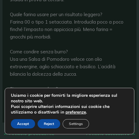
Quale farina usare per un risultato leggero?
Farina 00 o tipo 1 setacciata. Introducila poco a poco
finché l’impasto non appiccica più. Meno farina =
gnocchi più morbidi.
Come condire senza burro?
Usa una Salsa di Pomodoro veloce con olio
extravergine, aglio schiacciato e basilico. L’acidità
bilancia la dolcezza della zucca.
Si possono congelare?
Usiamo i cookie per fornirti la migliore esperienza sul
Sì. Disponili su teglia infarinata, congela e poi trasferisci
nostro sito web.
in sacchetti. Cuoci direttamente da congelati in acqua
Puoi scoprire ulteriori informazioni sui cookie che
bollente salata.
utilizziamo o disattivarli in
preferenze
.
Accept
Reject
Settings
←
Articolo precedente
Articolo successivo
→