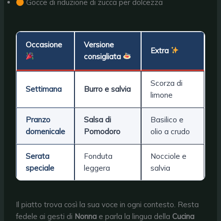
Gocce di riduzione di zucca per dolcezza
Occasione
Versione
Extra
consigliata
Scorza di
Settimana
Burro e salvia
limone
Pranzo
Salsa di
Basilico e
domenicale
Pomodoro
olio a crudo
Serata
Fonduta
Nocciole e
speciale
leggera
salvia
Il piatto trova così la sua voce in ogni contesto. Resta
fedele ai gesti di
Nonna
e parla la lingua della
Cucina