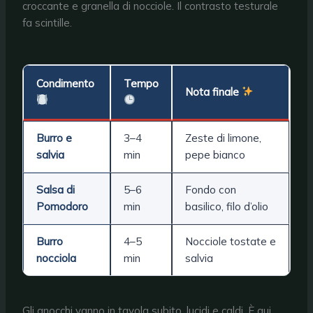
croccante e granella di nocciole. Il contrasto testurale
fa scintille.
Condimento
Tempo
Nota finale
Burro e
3–4
Zeste di limone,
salvia
min
pepe bianco
Salsa di
5–6
Fondo con
Pomodoro
min
basilico, filo d’olio
Burro
4–5
Nocciole tostate e
nocciola
min
salvia
Gli gnocchi vanno in tavola subito, lucidi e caldi. È qui