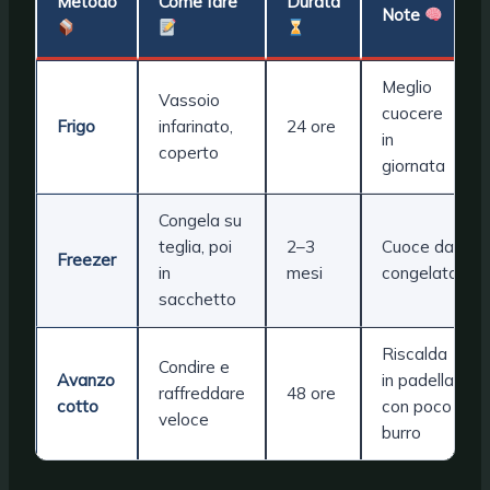
Metodo
Come fare
Durata
Note
Meglio
Vassoio
cuocere
Frigo
infarinato,
24 ore
in
coperto
giornata
Congela su
teglia, poi
2–3
Cuoce da
Freezer
in
mesi
congelato
sacchetto
Riscalda
Condire e
Avanzo
in padella
raffreddare
48 ore
cotto
con poco
veloce
burro