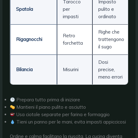
Tarocco
Impasto
Spatola
per
pulito e
impasti
ordinato
Righe che
Retro
Rigagnocchi
trattengono
forchetta
il sugo
Dosi
Bilancia
Misurini
precise,
meno errori
Prepara tutto prima di iniziare
Mantieni il piano pulito e asciutto
Usa ciotole separate per farina e formaggio
Tieni un panno per le mani, evita impasti appiccicosi
Ordine e calma facilitano la riuscita. La cucina diventa