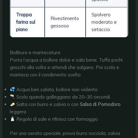
Troppa
Spolvero
Rivestimento
farina sul
moderato e
gessoso
piano
setaccio
Bollitura e mantecatura
Porta l’acqua a bollore dolce e sala bene. Tuffa pochi
gnocchi alla volta e attendi che salgano. Poi scola e
manteca con il condimento scelto.
Acqua ben salata, bollore non violento
Scola quando galleggiano da 20–30 secondi
Salta con burro e salvia o con
Salsa di Pomodoro
leggera
Regola di sale e rifinisci con formaggio
Per una serata speciale, prova burro nocciola, salvia