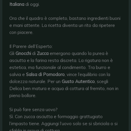
Italiana
di oggi.
Ora che il quadro è completo, bastano ingredienti buoni
e mani attente. La ricetta diventa un rito da ripetere
con piacere.
Il Parere dell’Esperto:
Gli
Gnocchi
di
Zucca
emergono quando la purea è
asciutta e la farina resta discreta. La rigatura non è
estetica, ma funzionale al condimento. Tra burro e
salvia e
Salsa di Pomodoro
, vince l’equilibrio con la
dolcezza naturale. Per un
Gusto Autentico
, scegli
Delica ben matura e acqua di cottura al fremito, non in
pieno bollore.
Si può fare senza uovo?
Sì. Con zucca asciutta e formaggio grattugiato
l’impasto tiene. Aggiungi l’uovo solo se si sbriciola o si
sfalda in prova di cottura.