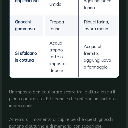
appiccicoso
aggiungi poca
umida
farina
Gnocchi
Troppa
Riduci farina,
gommosa
farina
lavora meno
Acqua
Acqua al
troppo
Si sfaldano
fremito,
forte o
in cottura
aggiungi uovo
impasto
o formaggio
debole
Un impasto ben equilibrato scorre tra le dita e lascia il
piano quasi pulito. È il segnale che anticipa un risultato
impeccabile.
Arriva ora il momento di capire perché questi gnocchi
parlano d’autunno e di memoria, con sapori che