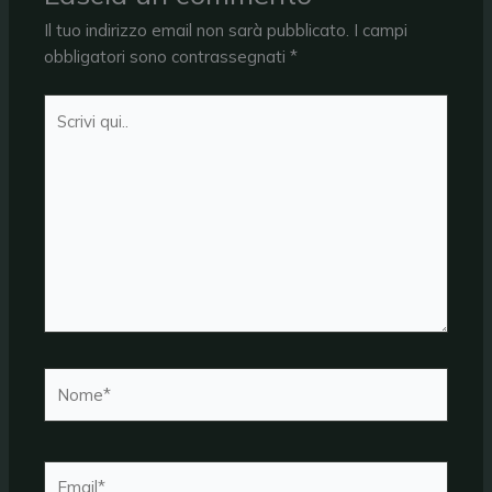
Il tuo indirizzo email non sarà pubblicato.
I campi
obbligatori sono contrassegnati
*
Scrivi
qui..
Nome*
Email*