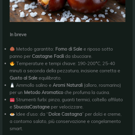
In breve
Metodo garantito:
Forno di Sale
e riposo sotto
panno per
Castagne Facili
da sbucciare.
Temperature e tempi chiave: 190-200°C, 25-40
minuti a seconda della pezzatura, incisione corretta e
Gusto al Sale
equilibrato.
Ammollo salino e
Aromi Naturali
(alloro, rosmarino)
per un
Metodo Aromatico
che profuma la cucina.
Strumenti furbi: pinza, guanti termici, coltello affilato
e
SbucciaCastagne
per velocizzare.
Idee d’uso: da “
Dolce Castagna
” per dolci e creme,
a contorno salato, più conservazione e congelamento
smart.