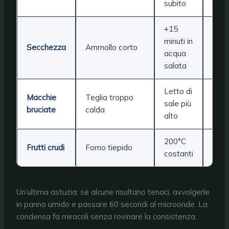
subito
+15
minuti in
Ciot
Secchezza
Ammollo corto
acqua
salata
Letto di
Macchie
Teglia troppo
sale più
Sale
bruciate
calda
alto
200°C
Ter
Frutti crudi
Forno tiepido
costanti
for
Un’ultima astuzia: se alcune risultano tenaci, avvolgerle
in panno umido e passare 60 secondi al microonde. La
condensa fa miracoli senza rovinare la consistenza.