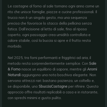
Le castagne al forno al sale tornano ogni anno come un
rito che unisce famiglie, piazze e cucine professionali. Il
trucco non è un singolo gesto, ma una sequenza
precisa che favorisce lo stacco della pellicina senza
fatica. Dall’incisione al letto di sale, fino al riposo
coperto, ogni passaggio crea umidità controllata e
calore stabile, così la buccia si apre e il frutto resta
morbido.
Nel 2025, tra forni performanti e friggitrici ad aria, il
metodo resta sorprendentemente semplice. Con
Sale
& Forno
nasce un equilibrio di sapore, mentre gli
Aromi
Naturali
aggiungono una nota boschiva elegante. Non
servono attrezzi rari: bastano pazienza, un coltello e,
se disponibile, uno
SbucciaCastagne
per rifinire. Questo
approccio offre risultati replicabili a casa e in ristorante,
con sprechi minimi e gusto pulito.