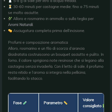
5-8 g di sale per litro d’acqua fredda.
30-60 minuti per castagne medie; fino a 75 minuti
se molto asciutte.
Alloro e rosmarino in ammollo o sulla teglia per
Aromi Naturali
.
Asciugatura completa prima dell’incisione.
Profumi e composizione aromatica
Alloro, rosmarino e un filo di scorza d’arancia
disidratata costruiscono un bouquet asciutto e pulito. In
forno, il calore sprigiona note resinose che si legano alla
castagna senza invaderla. Con il letto di sale, il profumo
resta nitido e l’aroma si integra nella pellicina,
facilitando lo stacco.
Valore
Fase
Parametro
consigliato