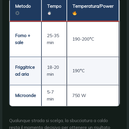
Metodo
Tempo
Temperatura/Power
P
Ar
Forno +
25-35
Gu
190-200°C
sale
min
Sa
cr
Friggitrice
18-20
Ve
190°C
ad aria
min
un
5-7
Microonde
750 W
Ra
min
Qualunque strada si scelga, la sbucciatura a caldo
resta il momento decisivo per ottenere un risultato