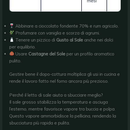
mesi
Abbinare a cioccolato fondente 70% e rum agricolo.
Profumare con vaniglia e scorza di agrumi.
Tenere un pizzico di
Gusto al Sale
anche nei dolci
per equilibrio.
Usare
Castagne del Sole
per un profilo aromatico
pulito.
Gestire bene il dopo-cottura moltiplica gli usi in cucina e
rende il lavoro fatto nel forno ancora più prezioso.
Perché il letto di sale aiuta a sbucciare meglio?
Il sale grosso stabilizza la temperatura e asciuga
l’esterno, mentre favorisce vapore tra buccia e polpa.
Questo vapore ammorbidisce la pellicina, rendendo la
sbucciatura più rapida e pulita.