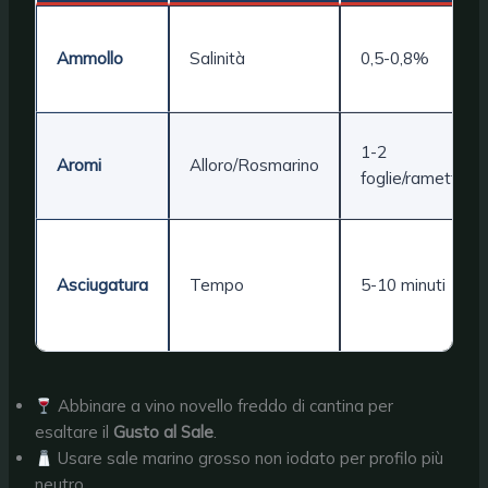
Ammollo
Salinità
0,5-0,8%
1-2
Aromi
Alloro/Rosmarino
foglie/rametto
Asciugatura
Tempo
5-10 minuti
Abbinare a vino novello freddo di cantina per
esaltare il
Gusto al Sale
.
Usare sale marino grosso non iodato per profilo più
neutro.