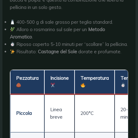
pellicina in un solo gesto.
400-500 g di sale grosso per teglia standard.
Alloro o rosmarino sul sale per un
Metodo
Aromatico
.
Riposo coperto 5-10 minuti per “scollare” la pellicina.
Risultato:
Castagne del Sole
dorate e profumate.
Pezzatura
Incisione
Temperatura
Tempo
Linea
20-25
Piccola
200°C
breve
min