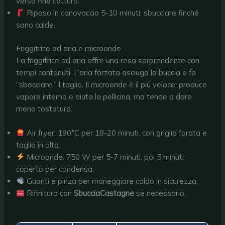
verso fine cottura.
Riposo in canovaccio 5-10 minuti; sbucciare finché
sono calde.
Friggitrice ad aria e microonde
La friggitrice ad aria offre una resa sorprendente con
tempi contenuti. L’aria forzata asciuga la buccia e fa
“sbocciare” il taglio. Il microonde è il più veloce: produce
vapore interno e aiuta la pellicina, ma tende a dare
meno tostatura.
Air fryer: 190°C per 18-20 minuti, con griglia forata e
taglio in alto.
Microonde: 750 W per 5-7 minuti, poi 5 minuti
coperto per condensa.
Guanti e pinza per maneggiare caldo in sicurezza.
Rifinitura con
SbucciaCastagne
se necessario.