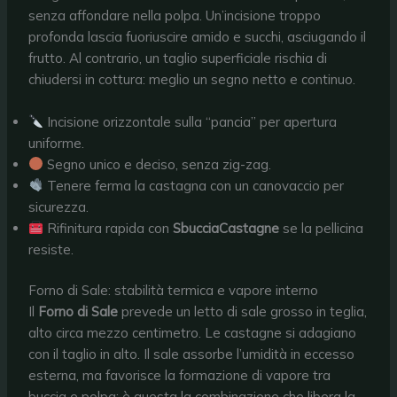
senza affondare nella polpa. Un’incisione troppo
profonda lascia fuoriuscire amido e succhi, asciugando il
frutto. Al contrario, un taglio superficiale rischia di
chiudersi in cottura: meglio un segno netto e continuo.
Incisione orizzontale sulla “pancia” per apertura
uniforme.
Segno unico e deciso, senza zig-zag.
Tenere ferma la castagna con un canovaccio per
sicurezza.
Rifinitura rapida con
SbucciaCastagne
se la pellicina
resiste.
Forno di Sale: stabilità termica e vapore interno
Il
Forno di Sale
prevede un letto di sale grosso in teglia,
alto circa mezzo centimetro. Le castagne si adagiano
con il taglio in alto. Il sale assorbe l’umidità in eccesso
esterna, ma favorisce la formazione di vapore tra
buccia e polpa: è questa la combinazione che libera la