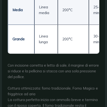
Linea
25-30
Media
200°C
media
min
Linea
30-35
Grande
200°C
lunga
min
Con incisione corretta e letto di sale, il margine di errore
si riduce e la pellicina si stacca con una sola pressione
del pollice.
Cottura ottimizzata: forno tradizionale, Forno Magico e
friggitrice ad aria
La cottura perfetta inizia con ammollo breve e termina
con il riposo coperto. Il forno tradizionale resta il