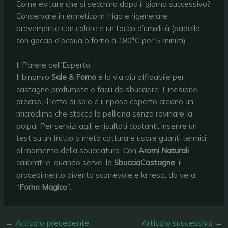
Come evitare che si secchino dopo il giorno successivo?
Conservare in ermetico in frigo e rigenerare
brevemente con calore e un tocco d’umidità (padella
con goccia d’acqua o forno a 180°C per 5 minuti).
Il Parere dell’Esperto:
Il binomio
Sale & Forno
è la via più affidabile per
castagne profumate e facili da sbucciare. L’incisione
precisa, il letto di sale e il riposo coperto creano un
microclima che stacca la pellicina senza rovinare la
polpa. Per servizi agili e risultati costanti, inserire un
test su un frutto a metà cottura e usare guanti termici
al momento della sbucciatura. Con
Aromi Naturali
calibrati e, quando serve, lo
SbucciaCastagne
, il
procedimento diventa scorrevole e la resa, da vera
“
Forno Magico
”.
←
Articolo precedente
Articolo successivo
→