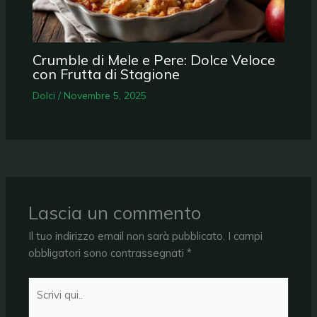
Crumble di Mele e Pere: Dolce Veloce
con Frutta di Stagione
Dolci
/
Novembre 5, 2025
Lascia un commento
Il tuo indirizzo email non sarà pubblicato.
I campi
obbligatori sono contrassegnati
*
Scrivi
qui..