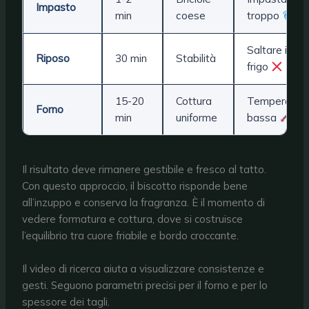
Impasto
min
coese
troppo
Saltare il
Riposo
30 min
Stabilità
frigo
15-20
Cottura
Temperatur
Forno
min
uniforme
bassa
Il risultato deve rimanere gestibile e fresco al tatto.
Con questo approccio, il biscotto risponde bene
all’inzuppo e conserva la fragranza. È il momento di
vedere formatura e cottura, dove si costruisce
l’equilibrio tra cuore friabile e bordo croccante.
Il video di ricerca aiuta a visualizzare consistenze e
gesti. Seguono parametri precisi per il forno e per lo
spessore dei tagli.