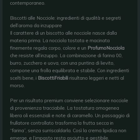
contemporaneo.
Biscotti alle Nocciole: ingredienti di qualità e segreti
dell’aroma da inzuppare
Il carattere di un biscotto alle nocciole nasce dalla
materia prima. La nocciola tostata e macinata
finemente regala corpo, colore e un
ProfumoNocciola
che resiste all’inzuppo. La combinazione di farina 00,
burro, zucchero e uova, con una puntina di lievito,
compone una frolla equilibrata e stabile. Con ingredienti
scelti bene, i
BiscottiFriabili
risultano leggeri e netti al
morso.
Per un risultato premium conviene selezionare nocciole
di provenienza tracciabile. La tostatura omogenea
libera oli essenziali e note di caramello. Un passaggio di
frullatore controllato trasforma la frutta secca in
“farina”, senza surriscaldarla. Così la crema lipidica non
emerge, e l’impasto resta asciutto e gestibile.