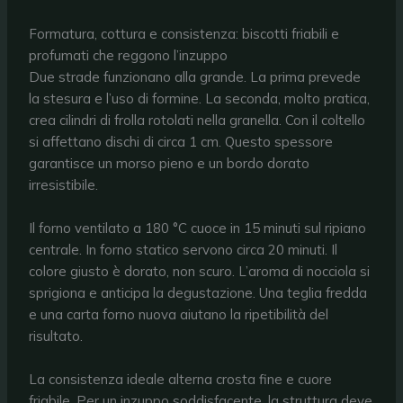
Formatura, cottura e consistenza: biscotti friabili e
profumati che reggono l’inzuppo
Due strade funzionano alla grande. La prima prevede
la stesura e l’uso di formine. La seconda, molto pratica,
crea cilindri di frolla rotolati nella granella. Con il coltello
si affettano dischi di circa 1 cm. Questo spessore
garantisce un morso pieno e un bordo dorato
irresistibile.
Il forno ventilato a 180 °C cuoce in 15 minuti sul ripiano
centrale. In forno statico servono circa 20 minuti. Il
colore giusto è dorato, non scuro. L’aroma di nocciola si
sprigiona e anticipa la degustazione. Una teglia fredda
e una carta forno nuova aiutano la ripetibilità del
risultato.
La consistenza ideale alterna crosta fine e cuore
friabile. Per un inzuppo soddisfacente, la struttura deve