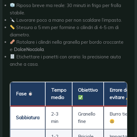
Riposo breve ma reale: 30 minuti in frigo per frolla
stabile.
Lavorare poco a mano per non scaldare l’impasto.
Stesura a 5 mm per formine o cilindri di 4-5 cm di
diametro.
Rotolare i cilindri nella granella per bordo croccante
e
DolceNocciola
.
Etichettare i panetti con orario: la precisione aiuta
anche a casa.
Tempo
Obiettivo
Errore da
Fase
medio
evitare
2-3
Granello
Burro tiepid
Sabbiatura
min
fine
1-2
Briciole
Impastare