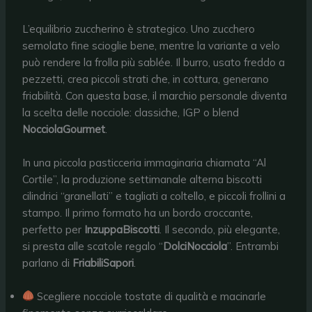
L’equilibrio zuccherino è strategico. Uno zucchero
semolato fine scioglie bene, mentre la variante a velo
può rendere la frolla più sablée. Il burro, usato freddo a
pezzetti, crea piccoli strati che, in cottura, generano
friabilità. Con questa base, il marchio personale diventa
la scelta delle nocciole: classiche, IGP o blend
NocciolaGourmet
.
In una piccola pasticceria immaginaria chiamata “Al
Cortile”, la produzione settimanale alterna biscotti
cilindrici “granellati” e tagliati a coltello, e piccoli frollini a
stampo. Il primo formato ha un bordo croccante,
perfetto per
InzuppaBiscotti
. Il secondo, più elegante,
si presta alle scatole regalo “
DolciNocciola
”. Entrambi
parlano di
FriabiliSapori
.
Scegliere nocciole tostate di qualità e macinarle