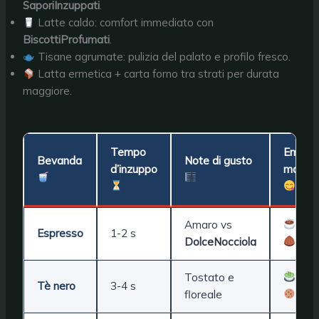
SaporiInzuppati
.
Latte caldo: comfort immediato con
BiscottiProfumati
.
Tisane agrumate: pulizia del palato e profilo fresco.
Latta ermetica + carta forno tra strati per durata
maggiore.
Tempo
Emoji
Bevanda
Note di gusto
d’inzuppo
match
Amaro vs
+
Espresso
1-2 s
DolceNocciola
Tostato e
+
Tè nero
3-4 s
floreale