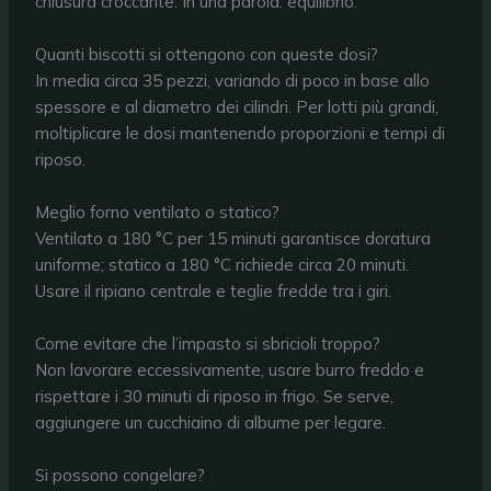
chiusura croccante. In una parola: equilibrio.
Quanti biscotti si ottengono con queste dosi?
In media circa 35 pezzi, variando di poco in base allo
spessore e al diametro dei cilindri. Per lotti più grandi,
moltiplicare le dosi mantenendo proporzioni e tempi di
riposo.
Meglio forno ventilato o statico?
Ventilato a 180 °C per 15 minuti garantisce doratura
uniforme; statico a 180 °C richiede circa 20 minuti.
Usare il ripiano centrale e teglie fredde tra i giri.
Come evitare che l’impasto si sbricioli troppo?
Non lavorare eccessivamente, usare burro freddo e
rispettare i 30 minuti di riposo in frigo. Se serve,
aggiungere un cucchiaino di albume per legare.
Si possono congelare?