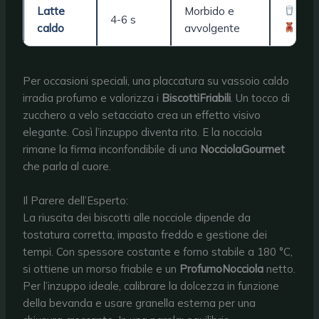
Latte
Morbido e
+
4-6 s
caldo
avvolgente
Per occasioni speciali, una placcatura su vassoio caldo
irradia profumo e valorizza i
BiscottiFriabili
. Un tocco di
zucchero a velo setacciato crea un effetto visivo
elegante. Così l’inzuppo diventa rito. E la nocciola
rimane la firma inconfondibile di una
NocciolaGourmet
che parla al cuore.
Il Parere dell’Esperto:
La riuscita dei biscotti alle nocciole dipende da
tostatura corretta, impasto freddo e gestione dei
tempi. Con spessore costante e forno stabile a 180 °C,
si ottiene un morso friabile e un
ProfumoNocciola
netto.
Per l’inzuppo ideale, calibrare la dolcezza in funzione
della bevanda e usare granella esterna per una