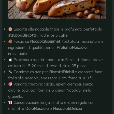
Biscotti alle nocciole friabili e profumati, perfetti da
InzuppaBiscotti
in latte, tè o caffè.
Focus su
NocciolaGourmet
: tostatura, macinatura e
ingredienti di qualità per un
ProfumoNocciola
irresistibile.
Procedura rapida: impasto in 5 minuti, riposo breve,
cottura in 15-20 minuti, resa di circa 35 pezzi.
Tecniche chiave per
BiscottiFriabili
e croccanti fuori:
frolla alle nocciole, spessore 1 cm, forno a 180 °C.
Varianti creative: cacao, ripieni cremosi, senza
glutine, tagli con formine o cilindri “rotolati” nella
granella.
Conservazione lunga in latta e idee regalo con
etichetta
DolciNocciola
e
NocciolatiDelizia
.