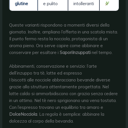
glutine
e pulito
intolleranti
Queste varianti rispondono a momenti diversi della
giornata. Inoltre, ampliano l’offerta in una scatola mista.
Il punto fermo resta la nocciola, protagonista di un
aroma pieno. Ora serve capire come abbinare e
conservare per esaltare i
SaporiInzuppati
nel tempo.
Abbinamenti, conservazione e servizio: l’arte
dell’inzuppo tra tè, latte ed espresso
I biscotti alle nocciole abbracciano bevande diverse
grazie alla struttura attentamente progettata. Nel
latte caldo si ammorbidiscono con grazia senza cedere
in un attimo. Nel tè nero sprigionano una vena tostata.
Con l’espresso trovano un equilibrio tra amaro e
DolceNocciola
. La regola è semplice: abbinare la
dolcezza al corpo della bevanda.