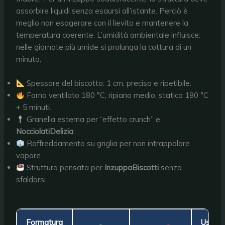
assorbire liquidi senza esaursi all’istante. Perciò è
meglio non esagerare con il lievito e mantenere la
temperatura coerente. L’umidità ambientale influisce:
nelle giornate più umide si prolunga la cottura di un
minuto.
Spessore del biscotto: 1 cm, preciso e ripetibile.
Forno ventilato 180 °C, ripiano medio; statico 180 °C
+ 5 minuti.
Granella esterna per “effetto crunch” e
NocciolatiDelizia
.
Raffreddamento su griglia per non intrappolare
vapore.
Struttura pensata per
InzuppaBiscotti
senza
sfaldarsi.
Formatura
Uso co