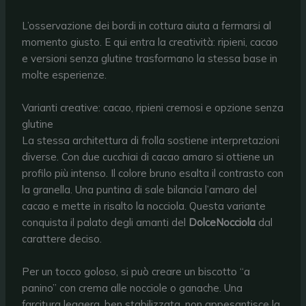
L’osservazione dei bordi in cottura aiuta a fermarsi al
momento giusto. E qui entra la creatività: ripieni, cacao
e versioni senza glutine trasformano la stessa base in
molte esperienze.
Varianti creative: cacao, ripieni cremosi e opzione senza
glutine
La stessa architettura di frolla sostiene interpretazioni
diverse. Con due cucchiai di cacao amaro si ottiene un
profilo più intenso. Il colore bruno esalta il contrasto con
la granella. Una puntina di sale bilancia l’amaro del
cacao e mette in risalto la nocciola. Questa variante
conquista il palato degli amanti del
DolceNocciola
dal
carattere deciso.
Per un tocco goloso, si può creare un biscotto “a
panino” con crema alle nocciole o ganache. Una
farcitura leggera, ben stabilizzata, non appesantisce la