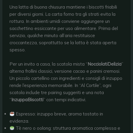
Una latta di buona chiusura mantiene i biscotti friabili
per diversi giorni. La carta forno tra gli strati evita la
rottura. In ambienti umidi conviene aggiungere un
sacchettino essiccante per uso alimentare. Prima del
servizio, qualche minuto all’aria restituisce
croccantezza, soprattutto se la latta è stata aperta
spesso.
Per un invito a casa, la scatola mista “
NocciolatiDelizia
”
alterna frollini classici, versione cacao e panini cremosi.
Un piccolo cartellino con ingredienti e consigli di inzuppo
rende l’esperienza memorabile. In “Al Cortile”, ogni
scatola include tre pairing suggeriti e una nota
“
InzuppaBiscotti
” con tempi indicativi.
Espresso: inzuppo breve, aroma tostato in
evidenza.
Tè nero o oolong: struttura aromatica complessa e