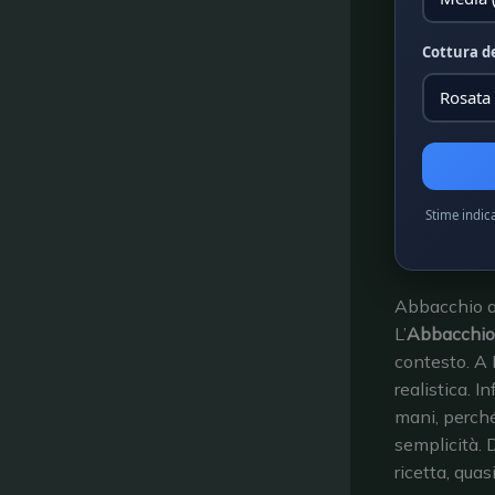
Cottura d
Stime indic
Abbacchio a 
L’
Abbacchio 
contesto. A 
realistica. I
mani, perché
semplicità. 
ricetta, quas