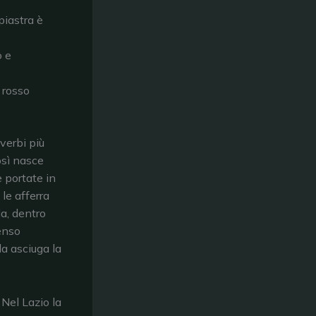
piastra è
o e
: rosso
verbi più
osì nasce
 portate in
le afferra
la, dentro
enso
da asciuga la
 Nel Lazio la