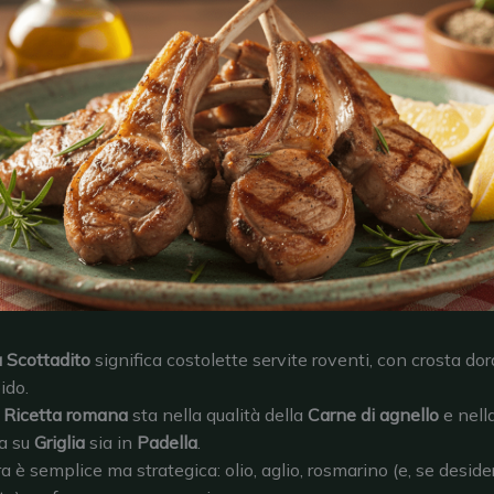
 Scottadito
significa costolette servite roventi, con crosta dor
ido.
a
Ricetta romana
sta nella qualità della
Carne di agnello
e nell
ia su
Griglia
sia in
Padella
.
a è semplice ma strategica: olio, aglio, rosmarino (e, se deside