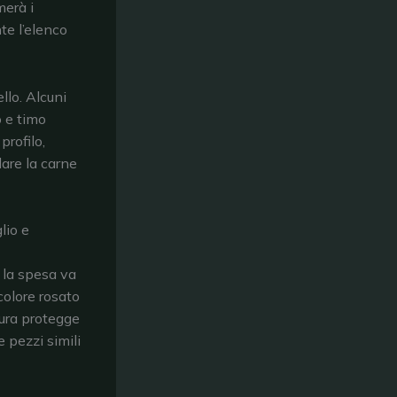
merà i
te l’elenco
llo. Alcuni
o e timo
profilo,
lare la carne
lio e
 la spesa va
colore rosato
tura protegge
e pezzi simili