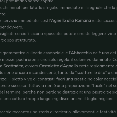
to) profumano senza coprire.
ochi minuti per lato: lo sfrigolio immediato è il segnale che la 
nta.
e, servizio immediato: così l’
Agnello alla Romana
resta succos
 per davvero.
igliati: carciofi, cicoria ripassata, patate arrosto leggere; vino
troppo strutturato.
grammatica culinaria essenziale, e l’
Abbacchio
ne è uno dei 
e mosse, pochi aromi, una sola regola: il calore va dominato. C
a Scottadito
, ovvero
Costolette d’Agnello
cotte rapidamente e
o sono ancora incandescenti, tanto da “scottare le dita” a chi 
a. Il piatto vive di contrasti: fuori una crosticina color noccio
nera e succosa. Tuttavia non è una preparazione “facile” nel s
 del termine, perché non perdona distrazioni: una piastra tiepi
 una cottura troppo lunga irrigidisce anche il taglio migliore.
acchio racconta una storia di territorio, allevamenti e festività.