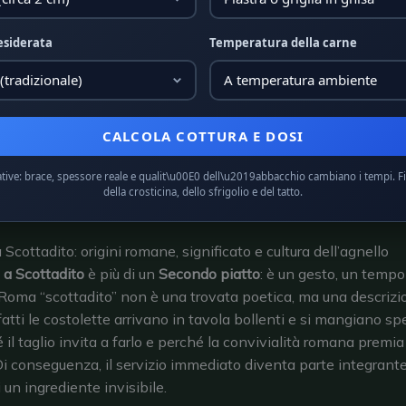
esiderata
Temperatura della carne
CALCOLA COTTURA E DOSI
ative: brace, spessore reale e qualit\u00E0 dell\u2019abbacchio cambiano i tempi. F
della crosticina, dello sfrigolio e del tatto.
Scottadito: origini romane, significato e cultura dell’agnello
a Scottadito
è più di un
Secondo piatto
: è un gesto, un tempo
Roma “scottadito” non è una trovata poetica, ma una descrizi
nfatti le costolette arrivano in tavola bollenti e si mangiano s
 il taglio invita a farlo e perché la convivialità romana premia
Di conseguenza, il servizio immediato diventa parte integrante
i un ingrediente invisibile.