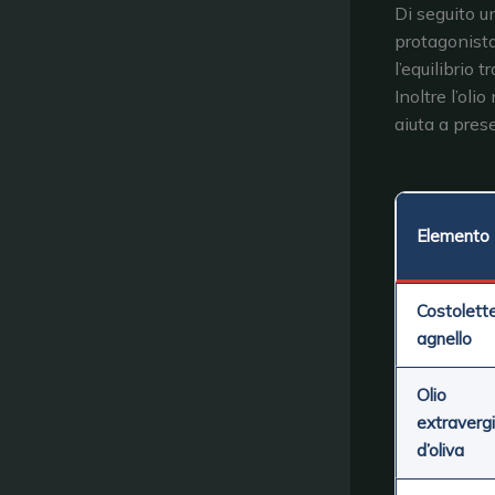
Di seguito u
protagonista
l’equilibrio 
Inoltre l’ol
aiuta a pres
Elemento
Costolette
agnello
Olio
extraverg
d’oliva