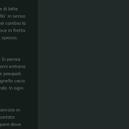
 di latte.
llo” in senso
ché cambia la
oce in fretta
, spesso,
. Si pensa
torni entrano
ne pasquali,
agnello cacio
do. In ogni
ervizio in
 portata
sapere dove