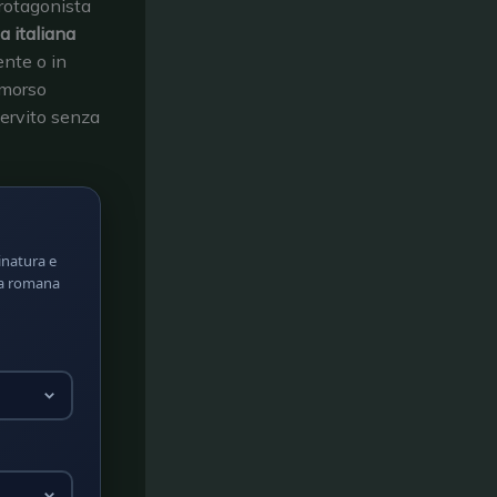
protagonista
a italiana
nte o in
 morso
servito senza
rinatura e
lla romana