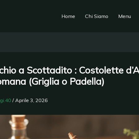
Home
Chi Siamo
Menu
hio a Scottadito : Costolette d’
omana (Griglia o Padella)
igi.40
/
Aprile 3, 2026