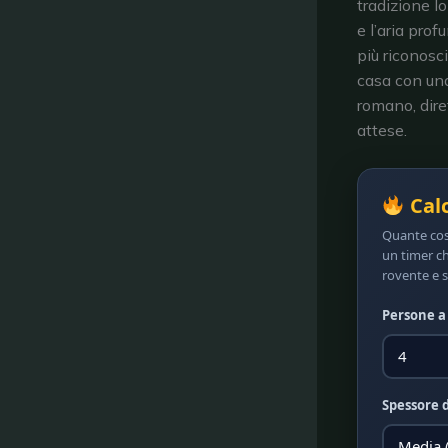
tradizione l
e l’aria pro
più riconosci
casa con u
romano, dire
attese.
Calc
Quante cost
un timer ch
rovente e 
Persone a
Spessore d