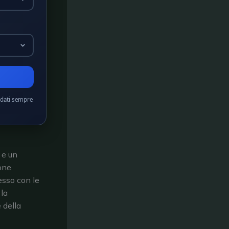
idati sempre
 e un
one
pesso con le
 la
 della