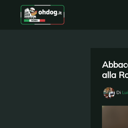
Vai
al
contenuto
Abbacc
alla R
Di
Lu