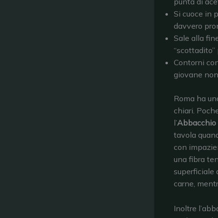
punta di ace
Si cuoce in p
davvero pro
Sale alla fin
“scottadito”
Contorni cons
giovane non 
Roma ha una 
chiari. Poch
l’
Abbacchio 
tavola quand
con impazienz
una fibra te
superficiale
carne, mentre
Inoltre l’abb