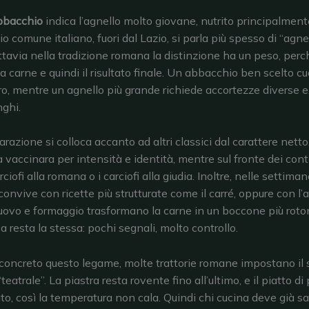
bacchio
indica l’agnello molto giovane, nutrito principalmente
o comune italiano, fuori dal Lazio, si parla più spesso di “agne
ttavia nella tradizione romana la distinzione ha un peso, per
la carne e quindi il risultato finale. Un abbacchio ben scelto cu
ro, mentre un agnello più grande richiede accortezze diverse e
nghi.
razione si colloca accanto ad altri classici dal carattere netto
la vaccinara per intensità e identità, mentre sul fronte dei con
rciofi alla romana o i carciofi alla giudia. Inoltre, nelle settima
convive con ricette più strutturate come il carré, oppure con l’
uovo e formaggio trasformano la carne in un boccone più roton
ca resta la stessa: pochi segnali, molto controllo.
concreto questo legame, molte trattorie romane impostano il s
eatrale”. La piastra resta rovente fino all’ultimo, e il piatto di
to, così la temperatura non cala. Quindi chi cucina deve già 