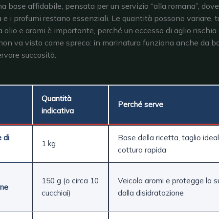
na base affidabile, pensata per un servizio “alla romana”, dove
 e i profumi restano essenziali. Le quantità possono variare, t
tra olio e aromi è importante, perché un eccesso di aglio rischia
io non va visto come spreco: in marinatura funziona anche da bar
ervare succosità.
Quantità
Perché serve
indicativa
 di
Base della ricetta, taglio idea
1 kg
cottura rapida
150 g (o circa 10
Veicola aromi e protegge la s
ine
cucchiai)
dalla disidratazione