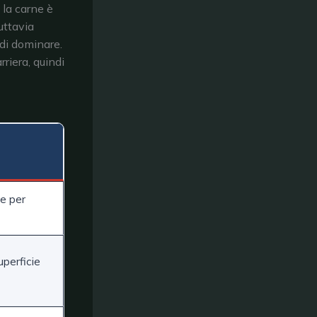
 la carne è
uttavia
 di dominare.
riera, quindi
le per
uperficie