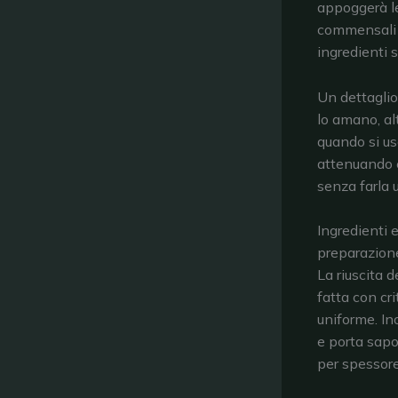
appoggerà le
commensali a
ingredienti s
Un dettaglio
lo amano, al
quando si us
attenuando e
senza farla 
Ingredienti 
preparazion
La riuscita d
fatta con cr
uniforme. In
e porta sapor
per spessore