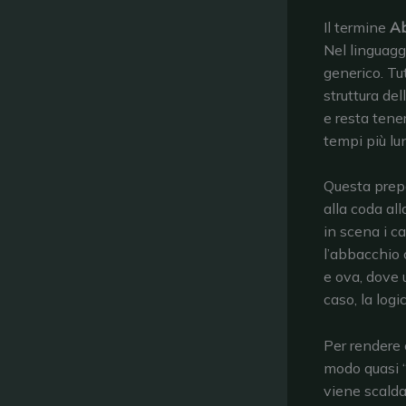
Il termine
Ab
Nel linguaggi
generico. Tu
struttura del
e resta tene
tempi più lu
Questa prepa
alla coda al
in scena i ca
l’abbacchio 
e ova, dove 
caso, la logi
Per rendere 
modo quasi “t
viene scalda