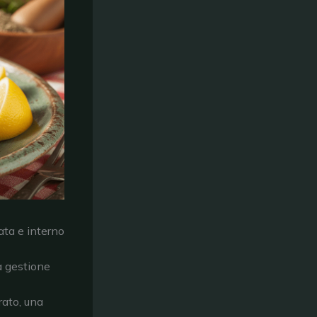
ata e interno
a gestione
rato, una