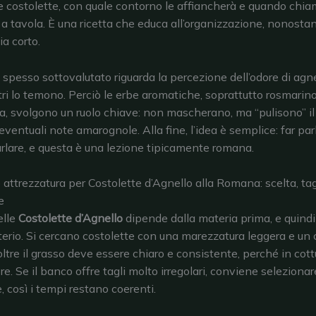
 costolette, con quale contorno le affiancherà e quando chia
 tavola. È una ricetta che educa all’organizzazione, nonostan
ia corto.
 spesso sottovalutato riguarda la percezione dell’odore di agne
tri lo temono. Perciò le erbe aromatiche, soprattutto rosmarin
a, svolgono un ruolo chiave: non mascherano, ma “pulisono” il 
ventuali note amarognole. Alla fine, l’idea è semplice: far par
urlare, e questa è una lezione tipicamente romana.
e attrezzatura per Costolette d’Agnello alla Romana: scelta, tag
e
elle
Costolette d’Agnello
dipende dalla materia prima, e quindi
iterio. Si cercano costolette con una marezzatura leggera e un 
oltre il grasso deve essere chiaro e consistente, perché in cot
e. Se il banco offre tagli molto irregolari, conviene selezionar
, così i tempi restano coerenti.